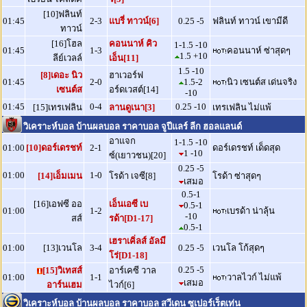
[10]ฟลินท์
01:45
2-3
แบรี่ ทาวน์[6]
0.25 -5
ฟลินท์ ทาวน์ เขามีดี
ทาวน์
[16]โฮล
คอนนาห์ คิว
1-1.5 -10
01:45
1-3
คอนนาห์ ซ่าสุดๆ
1.5 +10
ลีย์เวลล์
เอ็น[11]
1.5 -10
[8]เดอะ นิว
ฮาเวอร์ฟ
01:45
2-0
1.5-2
นิว เซนต์ส เด่นจริง
เซนต์ส
อร์ดเวสต์[14]
-10
01:45
0-4
0.25 -10
[15]เทรเฟลิน
ลานดูเนา[3]
เทรเฟลิน ไม่แพ้
วิเคราะห์บอล บ้านผลบอล ราคาบอล จูปีแลร์ ลีก ฮอลแลนด์
อาแจก
1-1.5 -10
01:00
[10]ดอร์เดรชท์
2-1
ดอร์เดรชท์ เด็ดสุด
1 -10
ซ์(เยาวชน)[20]
0.25 -5
01:00
1-0
[14]เอ็มเมน
โรด้า เจซี[8]
โรด้า ซ่าสุดๆ
เสมอ
0.5-1
[16]เอฟซี ออ
เอ็นเอซี เบ
0.5-1
01:00
1-2
เบรด้า น่าลุ้น
-10
สส์
รด้า[D1-17]
0.5-1
เฮราเคิ่ลส์ อัลมี
01:00
[13]เวนโล
3-4
0.25 -5
เวนโล โก้สุดๆ
โร่[D1-18]
0.25 -5
[15]วิเทสส์
อาร์เคซี วาล
01:00
1-1
วาลไวก์ ไม่แพ้
เสมอ
อาร์นเฮม
ไวก์[6]
วิเคราะห์บอล บ้านผลบอล ราคาบอล สวีเดน ซูเปอร์เร็ตเท่น