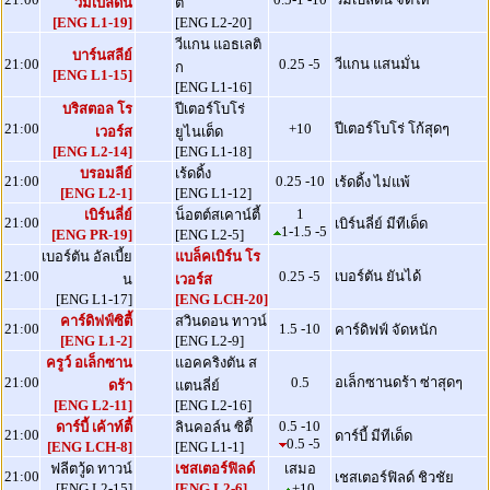
วิมเบิลดัน
ตี้
[ENG L1-19]
[ENG L2-20]
วีแกน แอธเลติ
บาร์นสลีย์
21:00
0.25 -5
วีแกน แสนมั่น
ก
[ENG L1-15]
[ENG L1-16]
บริสตอล โร
ปีเตอร์โบโร่
21:00
+10
ปีเตอร์โบโร่ โก้สุดๆ
เวอร์ส
ยูไนเต็ด
[ENG L2-14]
[ENG L1-18]
บรอมลีย์
เร้ดดิ้ง
21:00
0.25 -10
เร้ดดิ้ง ไม่แพ้
[ENG L2-1]
[ENG L1-12]
1
เบิร์นลี่ย์
น็อตต์สเคาน์ตี้
21:00
เบิร์นลี่ย์ มีทีเด็ด
1-1.5 -5
[ENG PR-19]
[ENG L2-5]
เบอร์ตัน อัลเบี้ย
แบล็คเบิร์น โร
21:00
0.25 -5
เบอร์ตัน ยันได้
น
เวอร์ส
[ENG L1-17]
[ENG LCH-20]
คาร์ดิฟฟ์ซิตี้
สวินดอน ทาวน์
21:00
1.5 -10
คาร์ดิฟฟ์ จัดหนัก
[ENG L1-2]
[ENG L2-9]
ครูว์ อเล็กซาน
แอคคริงตัน ส
21:00
0.5
อเล็กซานดร้า ซ่าสุดๆ
ดร้า
แตนลี่ย์
[ENG L2-11]
[ENG L2-16]
0.5 -10
ดาร์บี้ เค้าท์ตี้
ลินคอล์น ซิตี้
21:00
ดาร์บี้ มีทีเด็ด
0.5 -5
[ENG LCH-8]
[ENG L1-1]
ฟลีตวู้ด ทาวน์
เชสเตอร์ฟิลด์
เสมอ
21:00
เชสเตอร์ฟิลด์ ชิวชัย
[ENG L2-15]
[ENG L2-6]
+10