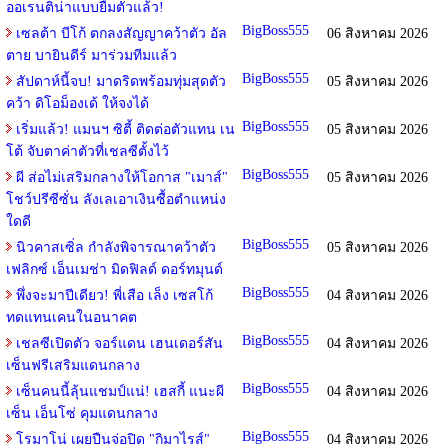
ออเรนติน่าแบบยืมตัวแล้ว!
BigBoss555
เซลต้า บีโก้ ตกลงสัญญาคว้าตัว อัล
06 สิงหาคม 2026
ตาย บายินดีร์ มาร่วมทีมแล้ว
BigBoss555
สัปดาห์นี้จบ! มาดริดพร้อมทุ่มสุดตัว
05 สิงหาคม 2026
คว้า ดิโอม็องเด้ ให้จงได้
BigBoss555
เริ่มแล้ว! แมนฯ ซิตี้ ติดต่อตัวแทน เน
05 สิงหาคม 2026
โต้ จับตาค่าตัวที่เชลซีตั้งไว้
BigBoss555
ผี ส่อไม่เสริมกลางให้โอกาส "เมาส์"
05 สิงหาคม 2026
โชว์ปรีซีซั่น ลังเลเอาเงินซื้อตำแหน่ง
ใดดี
BigBoss555
นิวคาสเซิ่ล กำลังพิจารณาคว้าตัว
05 สิงหาคม 2026
เฟลิกซ์ เอ็นเมช่า มิดฟิลด์ ดอร์ทมุนด์
BigBoss555
พึ่งจะมาปีเดียว! พี่เสือ เล็ง เซสโก้
04 สิงหาคม 2026
ทดแทนเคนในอนาคต
BigBoss555
เชลซีเปิดตัว จอร์แดน เฮนเดอร์สัน
04 สิงหาคม 2026
เซ็นฟรีเสริมแดนกลาง
BigBoss555
เซ็นคนนี้ลุ้นแชมป์แน่! เฮสกี้ แนะผี
04 สิงหาคม 2026
เซ็น เอ็นโซ่ คุมแดนกลาง
BigBoss555
โรมาโน่ เผยปืนจ่อปิด "กิมาไรส์"
04 สิงหาคม 2026