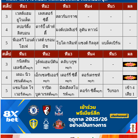
สเต็ป
ทีม1
ทีม2
ทีม3
ทีม4
ทีม5
ผล
เวสต์แฮม
เลสเตอร์
3
สตวร์มกราซ
-
-
-
ยูไนเต็ด
ซิตี้
สปอร์ติ้ง
ดาร์บี้ เค้าท์
4
มงต์เปลลิเย่ร์
ลูตัน ทาวน์
-
-
ลิสบอน
ตี้
พีเอสวี ไอนด์
เวสต์ บรอม
5
โบโด กลิมท์
แซงต์ กิลลุส
แบล็คเบิร์น
-
โฮเฟ่
มิช
สเต็ป
ทีม1
ทีม2
ทีม3
ทีม4
ทีม5
ผล
กนิสตัน
วูล์ฟแฮมป์ตัน
คลับ บรูซ
3
-
-
เฮลซิงกิ
เดอะ นิว
เอ็กเซลซิเออร์
เดอร์รี่ ซิตี้
ดอร์เดรชท์
4
-
เซนต์ส
แชมร็อค โร
ราปิด
มิดเดิลสโบ
เข้า 4
5
คอร์ก ซิตี้
วีบรอก
เวอร์ส
บูคาเรสต์
รห์
เสีย 1