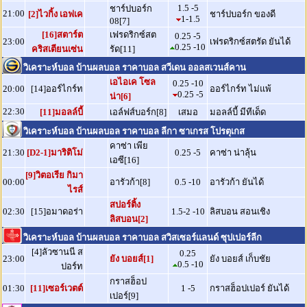
1.5 -5
ชาร์ปบอร์ก
21:00
[2]ไวกิ้ง เอฟเค
ชาร์ปบอร์ก ของดี
1-1.5
08[7]
[16]สตาร์ต
เฟรดริกซ์สต
0.25 -5
23:00
เฟรดริกซ์สตรัด ยันได้
0.25 -10
คริสเตียนเซ่น
รัด[11]
วิเคราะห์บอล บ้านผลบอล ราคาบอล สวีเดน ออลสเวนส์คาน
เอไอเค โซล
0.25 -10
20:00
[14]ออร์ไกร์ท
ออร์ไกร์ท ไม่แพ้
0.25 -5
น่า[6]
22:30
[11]มอลล์บี้
เอล์ฟส์บอร์ก[8]
เสมอ
มอลล์บี้ มีทีเด็ด
วิเคราะห์บอล บ้านผลบอล ราคาบอล ลีกา ซาเกรส โปรตุเกส
คาซ่า เพีย
21:30
[D2-1]มาริติโม่
0.25 -5
คาซ่า น่าลุ้น
เอซี[16]
[9]วิตอเรีย กิมา
00:00
อารัวก้า[8]
0.5 -10
อารัวก้า ยันได้
ไรส์
สปอร์ติ้ง
02:30
[15]อมาดอร่า
1.5-2 -10
ลิสบอน สอนเชิง
ลิสบอน[2]
วิเคราะห์บอล บ้านผลบอล ราคาบอล สวิสเซอร์แลนด์ ซุปเปอร์ลีก
[4]ลัวซานนี ส
0.25
23:00
ยัง บอยส์[1]
ยัง บอยส์ เก็บชัย
0.5 -10
ปอร์ท
กราสฮ็อป
01:30
[11]เซอร์เวตต์
1 -5
กราสฮ็อปเปอร์ ยันได้
เปอร์[9]