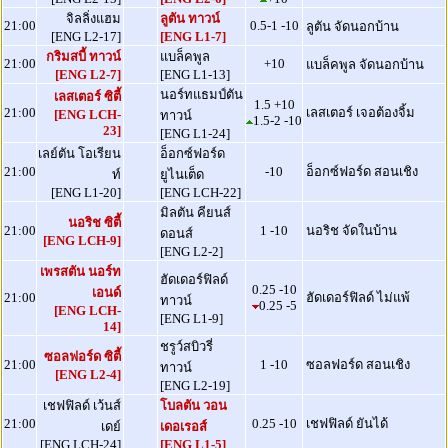
จิลลิ่งแฮม
ลูตัน ทาวน์
21:00
0.5-1 -10
ลูตัน จัดนอกบ้าน
[ENG L2-17]
[ENG L1-7]
กริมสบี้ ทาวน์
แบล็คพูล
21:00
+10
แบล็คพูล จัดนอกบ้าน
[ENG L2-7]
[ENG L1-13]
นอร์ทแธมป์ตัน
เลสเตอร์ ซิตี้
1.5 +10
21:00
เลสเตอร์ เจอต้องจิ้ม
[ENG LCH-
ทาวน์
1.5-2 -10
23]
[ENG L1-24]
เลย์ตัน โอเรียน
อ็อกซ์ฟอร์ด
21:00
-10
อ็อกซ์ฟอร์ด สอนเชิง
ท์
ยูไนเต็ด
[ENG L1-20]
[ENG LCH-22]
มิลตัน คียนส์
นอริช ซิตี้
21:00
1 -10
นอริช จัดในบ้าน
ดอนส์
[ENG LCH-9]
[ENG L2-2]
เพรสตัน นอร์ท
ฮัดเดอร์ฟิลด์
0.25 -10
เอนด์
21:00
ฮัดเดอร์ฟิลด์ ไม่แพ้
ทาวน์
0.25 -5
[ENG LCH-
[ENG L1-9]
14]
ชรูว์สบิวรี่
ซอลฟอร์ด ซิตี้
21:00
1 -10
ซอลฟอร์ด สอนเชิง
ทาวน์
[ENG L2-4]
[ENG L2-19]
เชฟฟิลด์ เว้นส์
โบลตัน วอน
21:00
0.25 -10
เชฟฟิลด์ ยันได้
เดย์
เดอเรอส์
[ENG LCH-24]
[ENG L1-5]