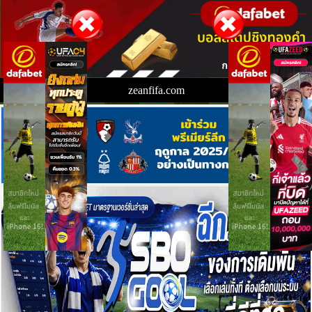
zeanfifa.com