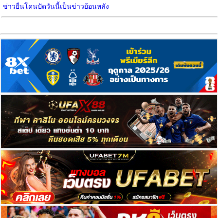
ข่าวยื่นโดนปัดวันนี้เป็นข่าวย้อนหลัง