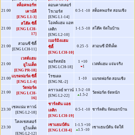
สต็อคพอร์ท
ดอนคาสเตอร์
21:00
0.5-1 -10
สต็อคพอร์ท สอนเชิง
เคาน์ตี
โรเวอร์ส
[ENG L1-3]
[ENG L1-14]
โอลด์แฮม แอท
สโต๊ค ซิตี้
21:00
1-1.5 -10
สโต๊ค จัดในบ้าน
[ENG LCH-
เลติก
17]
[ENG L2-10]
เบอร์มิงแฮม
สวอนซี ซิตี้
21:00
0.25 -5
สวอนซี มีทีเด็ด
ซิตี้
[ENG LCH-11]
[ENG LCH-10]
เวสต์แฮม
พอร์ทสมัธ
1 +10
21:00
เวสต์แฮม แจ่มจริง
ยูไนเต็ด
1
[ENG LCH-18]
[ENG PR-18]
แบรดฟอร์ด ซิตี้
โรชเดล
21:00
1 -10
แบรดฟอร์ด สอนเชิง
[ENG L1-4]
[ENG NL-2]
วัดฟอร์ด
1.5-2 -10
คราวเลย์ ทาวน์
21:00
วัดฟอร์ด จัดหนัก
[ENG LCH-
1.5-2
[ENG L2-22]
16]
ชาร์ลตัน แอธ
เชลแน่ม ทาวน์
23:30
0.5-1 -10
ชาร์ลตัน จัดนอกบ้าน
เลติก
[ENG L2-18]
[ENG LCH-19]
โคลเชสเตอร์
เซาแธมป์ตัน
1-1.5 +10
23:30
เซาแธมป์ตัน จัดให้
ยูไนเต็ด
1.5 -10
[ENG LCH-4]
[ENG L2-12]