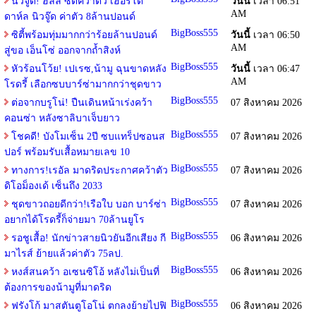
นิวจู๊ด! ฮัลล์ ซิตี้คว้าตัว เฮอร์โต้
วันนี้
เวลา 06:51
AM
ดาห์ล นิวจู๊ด ค่าตัว 8ล้านปอนด์
BigBoss555
ซิตี้พร้อมทุ่มมากกว่าร้อยล้านปอนด์
วันนี้
เวลา 06:50
AM
สู่ขอ เอ็นโซ่ ออกจากถ้ำสิงห์
BigBoss555
หัวร้อนโว้ย! เปเรซ,น้ามู ฉุนขาดหลัง
วันนี้
เวลา 06:47
AM
โรดรี้ เลือกซบบาร์ซ่ามากกว่าชุดขาว
BigBoss555
ต่อจากบรูโน่! ปืนเดินหน้าเร่งคว้า
07 สิงหาคม 2026
คอนซ่า หลังซาลิบาเจ็บยาว
BigBoss555
โชคดี! บังโมเซ็น 2ปี ซบแทร็ปซอนส
07 สิงหาคม 2026
ปอร์ พร้อมรับเสื้อหมายเลข 10
BigBoss555
ทางการ!เรอัล มาดริดประกาศคว้าตัว
07 สิงหาคม 2026
ดิโอม็องเด้ เซ็นถึง 2033
BigBoss555
ชุดขาวถอยดีกว่า!เรือใบ บอก บาร์ซ่า
07 สิงหาคม 2026
อยากได้โรดรี้ก็จ่ายมา 70ล้านยูโร
BigBoss555
รอชูเสื้อ! นักข่าวสายนิวยันอีกเสียง กี
06 สิงหาคม 2026
มาไรส์ ย้ายแล้วค่าตัว 75ลป.
BigBoss555
หงส์สนคว้า อเซนซิโอ้ หลังไม่เป็นที่
06 สิงหาคม 2026
ต้องการของน้ามูที่มาดริด
BigBoss555
ฟรังโก้ มาสตันตูโอโน่ ตกลงย้ายไปฟิ
06 สิงหาคม 2026