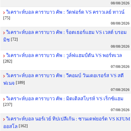
08/08/2026
วิเคราะห์บอล คาราบาว คัพ : วัดฟอร์ด VS คราวเลย์ ทาวน์
[75]
08/08/2026
วิเคราะห์บอล คาราบาว คัพ : ร็อตเธอร์แฮม VS เวสต์ บรอม
มิช
[72]
08/08/2026
วิเคราะห์บอล คาราบาว คัพ : วูล์ฟแฮมป์ตัน VS พอร์ทเวล
[282]
07/08/2026
วิเคราะห์บอล คาราบาว คัพ : วีคอมบ์ วันเดอเรอร์ส VS สตี
ฟเนจ
[189]
07/08/2026
วิเคราะห์บอล คาราบาว คัพ : มิดเดิลสโบรห์ VS เร็กซ์แฮม
[237]
07/08/2026
วิเคราะห์บอล นอร์เวย์ ทิปเปลีเก้น : ซานเดฟยอร์ด VS KFUM
ออสโล
[162]