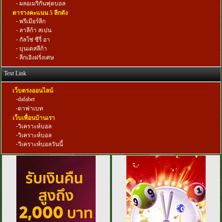
-
ผลอเมริกันฟุตบอล
ตารางคะแนน 5 ลีกดัง
-
พรีเมียร์ลีก
-
ลาลีก้า สเปน
-
กัลโช่ ซีรี่ อา
-
บุนเดสลีก้า
-
ลีกเอิงฝรั่งเศษ
Text Link
เว็บตรงออนไลน์
-
dafabet
-
ดาฟาเบท
เว็บเพื่อนบ้านเรา
-
วิเคราะห์บอล
-
วิเคราะห์บอล
-
วิเคราะห์บอลวันนี้