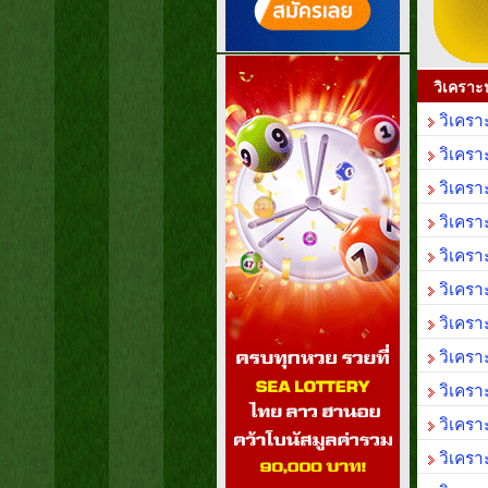
วิเคราะห
วิเคราะ
วิเคราะ
วิเคราะ
วิเคราะ
วิเคราะ
วิเคราะ
วิเคราะ
วิเคราะ
วิเคราะ
วิเคราะ
วิเคราะ