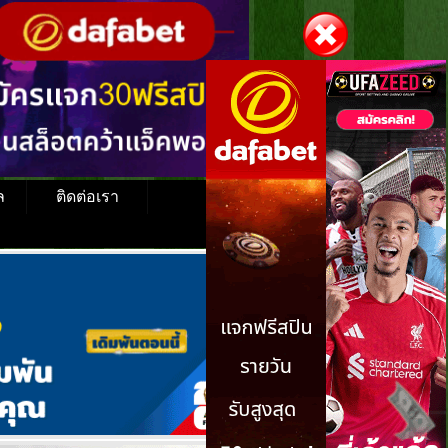
ล
ติดต่อเรา