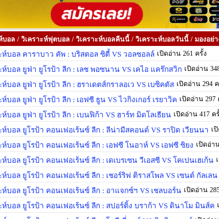
์บอล / วิเคราะห์ฟุตบอล / วิเคราะห์บอลคืนนี้ / วิเคราะห์บอลวันนี้ / มองอย่
ห์บอล คาราบาว คัพ : บริสตอล ซิตี้ VS วอลซอลล์
เปิดอ่าน 261 ครั้ง
ห์บอล ยูฟ่า ยูโรป้า ลีก : เลช พอซนาน VS เคไอ แคร๊กสวิก
เปิดอ่าน 348
ห์บอล ยูฟ่า ยูโรป้า ลีก : ฮราเดตส์กราลอเว VS เบซิคตัส
เปิดอ่าน 294 คร
ห์บอล ยูฟ่า ยูโรป้า ลีก : เอฟซี ธูน VS ไวกิงเกอร์ เรยาวิค
เปิดอ่าน 297 ค
ห์บอล ยูฟ่า ยูโรป้า ลีก : เบนฟิก้า VS ฮาร์ท มิดโลเธียน
เปิดอ่าน 417 ครั
ห์บอล ยูโรป้า คอนเฟอเร้นซ์ ลีก : ลีน่ามีสคอนด์ VS ราปิด เวียนนา
เป
ห์บอล ยูโรป้า คอนเฟอเร้นซ์ ลีก : เอฟซี โนอาห์ VS เอฟซี ซิยง
เปิดอ่าน
ห์บอล ยูโรป้า คอนเฟอเร้นซ์ ลีก : เดเบรเซน วีเอสซี VS โคเปนเฮเก้น
เ
ห์บอล ยูโรป้า คอนเฟอเร้นซ์ ลีก : เชอร์ริฟ ติราสโพล VS เซนต์ กัลเลน
ห์บอล ยูโรป้า คอนเฟอเร้นซ์ ลีก : อาแจกซ์ฯ VS เชลบอร์น
เปิดอ่าน 285
ห์บอล ยูโรป้า คอนเฟอเร้นซ์ ลีก : สปอร์ติ้ง บราก้า VS ดินาโม มินส์ค