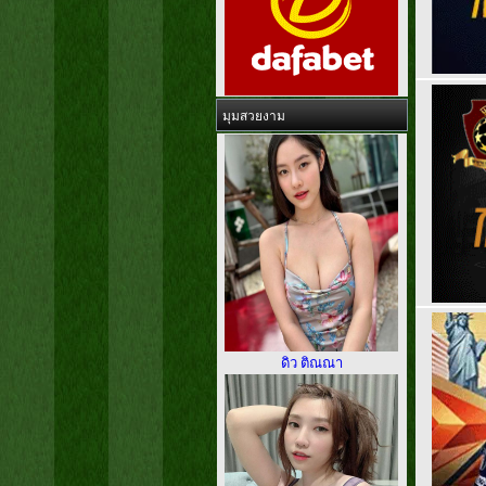
มุมสวยงาม
ดิว ติณณา