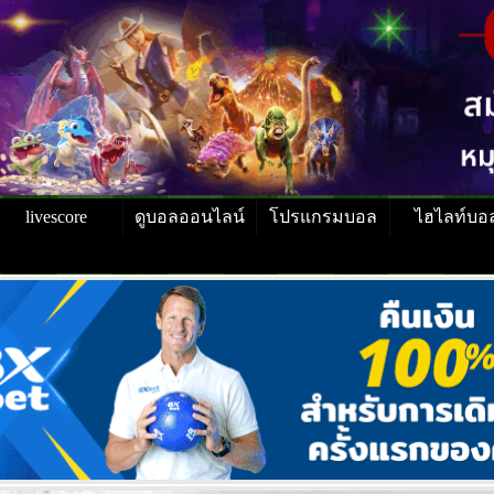
livescore
ดูบอลออนไลน์
โปรแกรมบอล
ไฮไลท์บอ