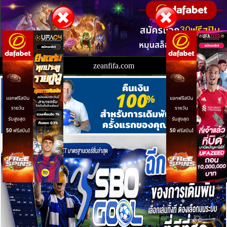
zeanfifa.com