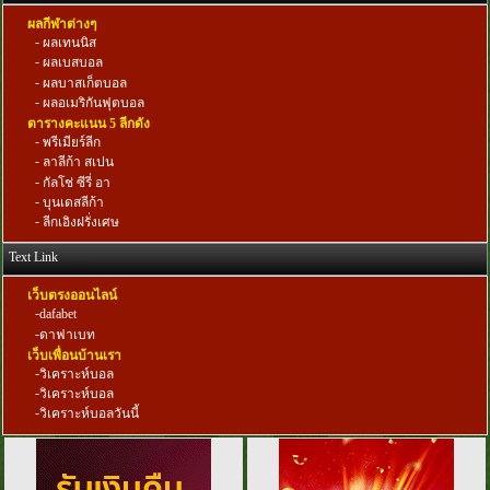
ผลกีฬาต่างๆ
-
ผลเทนนิส
-
ผลเบสบอล
-
ผลบาสเก็ตบอล
-
ผลอเมริกันฟุตบอล
ตารางคะแนน 5 ลีกดัง
-
พรีเมียร์ลีก
-
ลาลีก้า สเปน
-
กัลโช่ ซีรี่ อา
-
บุนเดสลีก้า
-
ลีกเอิงฝรั่งเศษ
Text Link
เว็บตรงออนไลน์
-
dafabet
-
ดาฟาเบท
เว็บเพื่อนบ้านเรา
-
วิเคราะห์บอล
-
วิเคราะห์บอล
-
วิเคราะห์บอลวันนี้