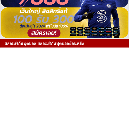
ผลอเมริกันฟุตบอล ผลอเมริกันฟุตบอลย้อนหลัง