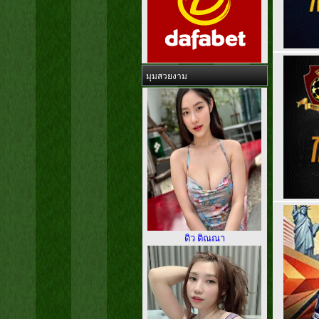
มุมสวยงาม
ดิว ติณณา