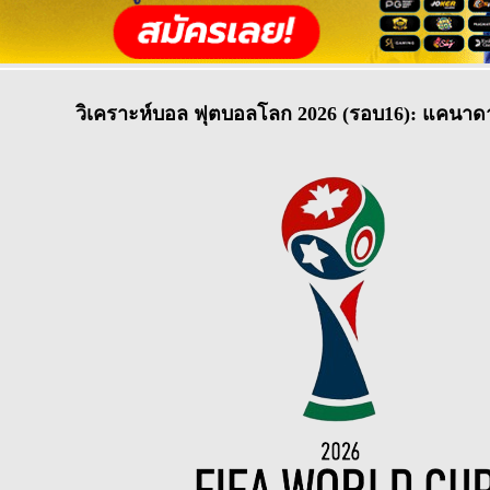
วิเคราะห์บอล ฟุตบอลโลก 2026 (รอบ16): แคนาด