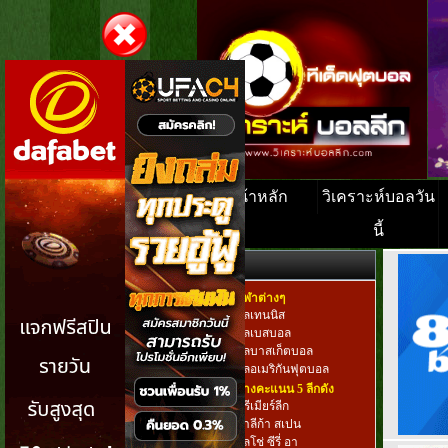
หน้าหลัก
วิเคราะห์บอลวัน
นี้
เมนูย่อย
ผลกีฬาต่างๆ
-
ผลเทนนิส
-
ผลเบสบอล
-
ผลบาสเก็ตบอล
-
ผลอเมริกันฟุตบอล
ตารางคะแนน 5 ลีกดัง
-
พรีเมียร์ลีก
-
ลาลีก้า สเปน
-
กัลโช่ ซีรี่ อา