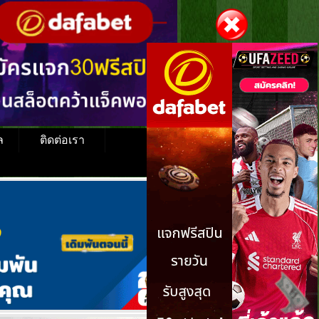
ล
ติดต่อเรา