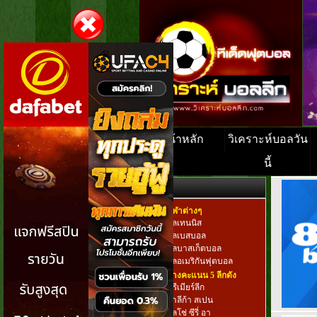
หน้าหลัก
วิเคราะห์บอลวัน
นี้
เมนูย่อย
ผลกีฬาต่างๆ
-
ผลเทนนิส
-
ผลเบสบอล
-
ผลบาสเก็ตบอล
-
ผลอเมริกันฟุตบอล
ตารางคะแนน 5 ลีกดัง
-
พรีเมียร์ลีก
-
ลาลีก้า สเปน
-
กัลโช่ ซีรี่ อา