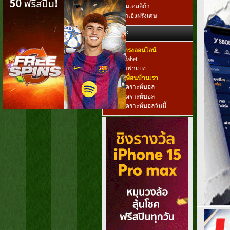
-
บุนเดสลีก้า
-
ลีกเอิงฝรั่งเศษ
Text Link
เว็บตรงออนไลน์
-
dafabet
-
ดาฟาเบท
เว็บเพื่อนบ้านเรา
-
วิเคราะห์บอล
-
วิเคราะห์บอล
-
วิเคราะห์บอลวันนี้