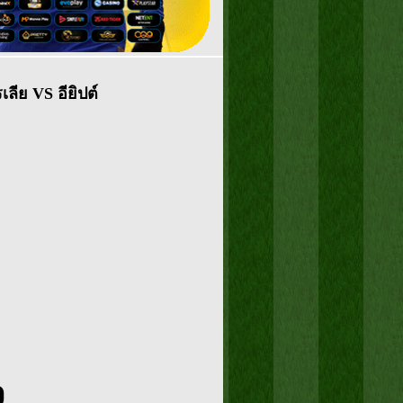
ลีย VS อียิปต์