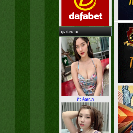
มุมสวยงาม
ดิว ติณณา