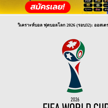
วิเคราะห์บอล ฟุตบอลโลก 2026 (รอบ32): ออสเตรเ