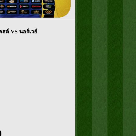
สต์ VS นอร์เวย์