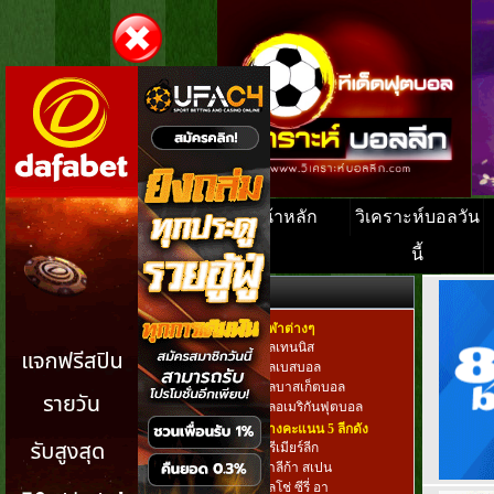
หน้าหลัก
วิเคราะห์บอลวัน
นี้
เมนูย่อย
ผลกีฬาต่างๆ
-
ผลเทนนิส
-
ผลเบสบอล
-
ผลบาสเก็ตบอล
-
ผลอเมริกันฟุตบอล
ตารางคะแนน 5 ลีกดัง
-
พรีเมียร์ลีก
-
ลาลีก้า สเปน
-
กัลโช่ ซีรี่ อา