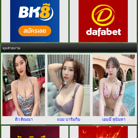
มุมสวยงาม
ดิว ติณณา
แบม บารัมกิม
เอมมี่ สุนันทา