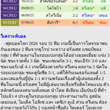
-1
WCPEU
สวิตเซอร์แลนด์
*
สวีเดน
แพ้
4
16/11/25
-0
WCPEU
โคโซโว
สวีเดน
*
แพ้
2
09/09/25
WCPEU
สโลวีเนีย
2-2
สวีเดน
*
เสมอ
06/09/25
0-
INTERF
ฮังการี
*
สวีเดน
ชนะ
2
07/06/25
วิเคราะห์บอล
-ฟุตบอลโลก 2026 รอบ 32 ทีม เกมนี้เป็นการโคจรมาพบ
กันเองของ 2 ทีมจากยุโรป ระหว่าง ฝรั่งเศส แชมป์ของ
กลุ่ม I ที่ทำผลงานในรอบแบ่งกลุ่มได้อย่างยอดเยี่ยม แข่ง 3
นัด ชนะรวดทั้ง 3 นัด ชนะเซเนกัล 3-1, ชนะอิรัก 3-0 และ
ชนะนอร์เวย์ 4-1 เกมนี้ต้องดวลกับ สวีเดน ผลงาน 3 นัดใน
รอบแบ่งกลุ่ม ชนะตูนิเซีย 5-1, แพ้ให้กับเนเธอร์แลนด์ 1-5
และเสมอกับญี่ปุ่น 1-1 ความพร้อมเรื่องตัวผู้เล่นของทั้ง 2
ทีมในเกมนี้ ฝรั่งเศส ไม่มีผู้เล่นบาดเจ็บหรือติดโทษแบน ตัว
หลักพร้อมลงสนามทั้งหมด นำโดย คิเลียน เอ็มปับเป้ ที่ทำ
ไปแล้ว 4 ประตูในรอบแบ่งกลุ่ม ประสานงานกับ อุสมัน
เดมเบเล่, ไมเคิล โอลิเซ่ และ เดซิเร่ ดูเอ้ ส่วน สวีเดน ต้อง
ฝากความหวังไว้กับ 2 กองหน้าชื่อดัง วิคเตอร์ โยเคเรส