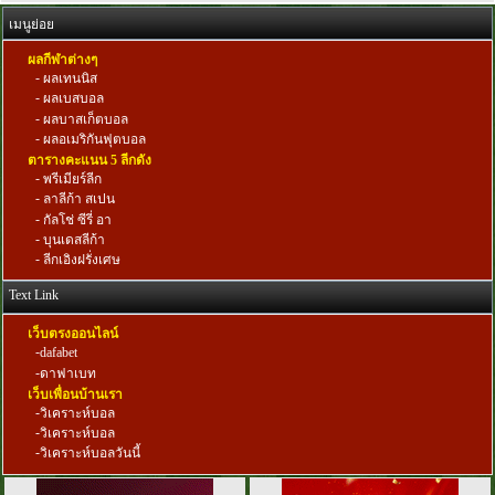
เมนูย่อย
ผลกีฬาต่างๆ
-
ผลเทนนิส
-
ผลเบสบอล
-
ผลบาสเก็ตบอล
-
ผลอเมริกันฟุตบอล
ตารางคะแนน 5 ลีกดัง
-
พรีเมียร์ลีก
-
ลาลีก้า สเปน
-
กัลโช่ ซีรี่ อา
-
บุนเดสลีก้า
-
ลีกเอิงฝรั่งเศษ
Text Link
เว็บตรงออนไลน์
-
dafabet
-
ดาฟาเบท
เว็บเพื่อนบ้านเรา
-
วิเคราะห์บอล
-
วิเคราะห์บอล
-
วิเคราะห์บอลวันนี้