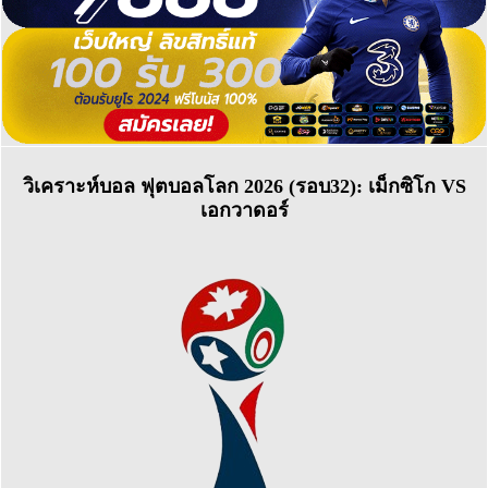
วิเคราะห์บอล ฟุตบอลโลก 2026 (รอบ32): เม็กซิโก VS
เอกวาดอร์