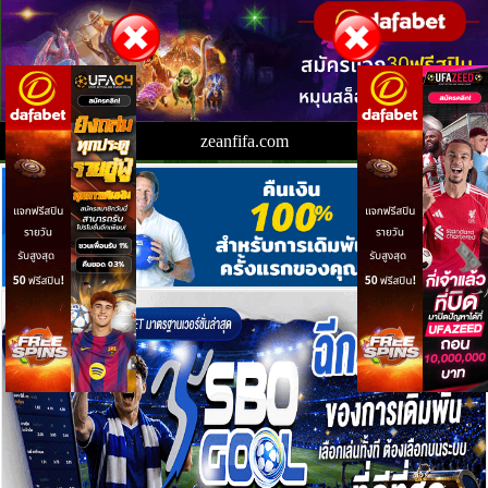
zeanfifa.com