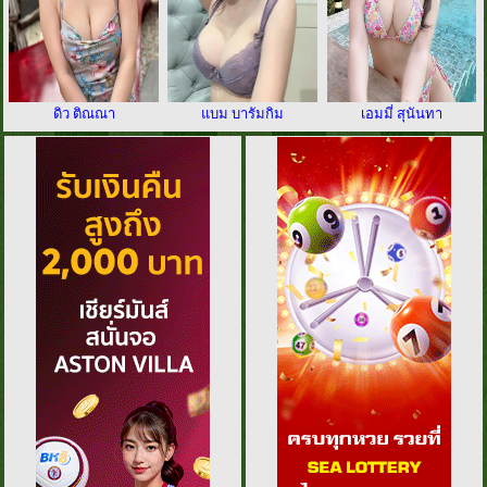
ดิว ติณณา
แบม บารัมกิม
เอมมี่ สุนันทา