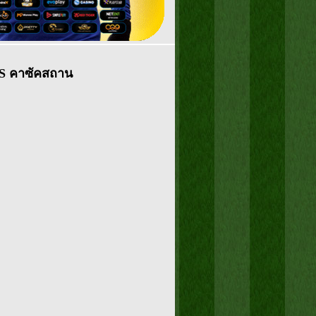
 VS คาซัคสถาน