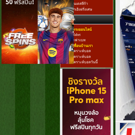
-
บุนเดสลีก้า
-
ลีกเอิงฝรั่งเศษ
Text Link
เว็บตรงออนไลน์
-
dafabet
-
ดาฟาเบท
เว็บเพื่อนบ้านเรา
-
วิเคราะห์บอล
-
วิเคราะห์บอล
-
วิเคราะห์บอลวันนี้