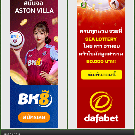
มุมสวยงาม