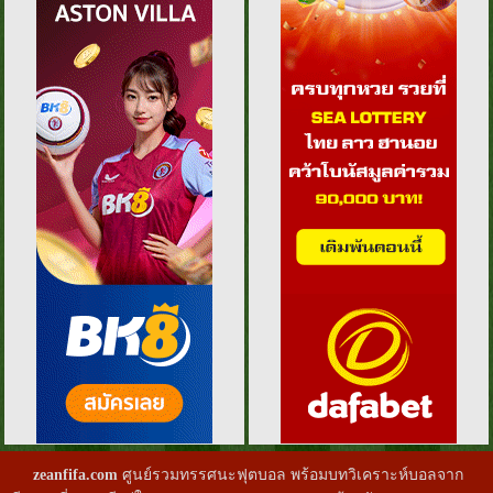
zeanfifa.com
ศูนย์รวมทรรศนะฟุตบอล พร้อมบทวิเคราะห์บอลจาก