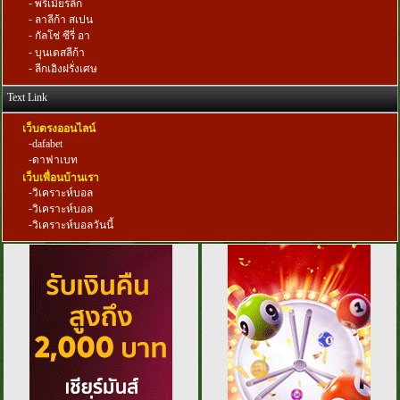
-
พรีเมียร์ลีก
-
ลาลีก้า สเปน
-
กัลโช่ ซีรี่ อา
-
บุนเดสลีก้า
-
ลีกเอิงฝรั่งเศษ
Text Link
เว็บตรงออนไลน์
-
dafabet
-
ดาฟาเบท
เว็บเพื่อนบ้านเรา
-
วิเคราะห์บอล
-
วิเคราะห์บอล
-
วิเคราะห์บอลวันนี้