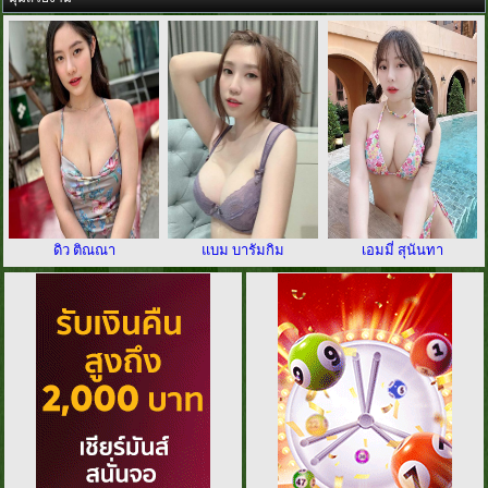
ดิว ติณณา
แบม บารัมกิม
เอมมี่ สุนันทา