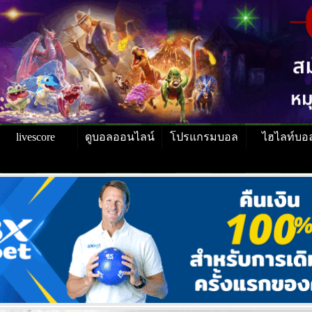
livescore
ดูบอลออนไลน์
โปรแกรมบอล
ไฮไลท์บอ