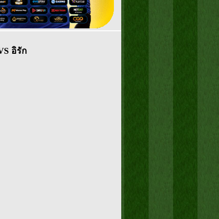
S อิรัก