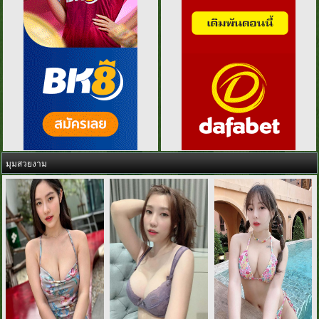
มุมสวยงาม