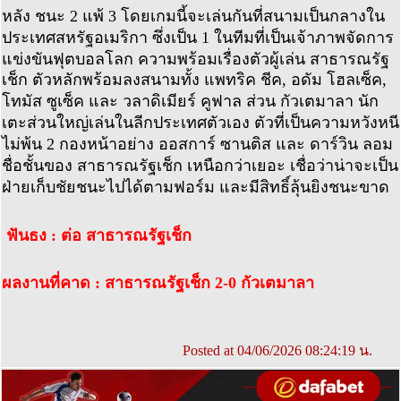
หลัง ชนะ 2 แพ้ 3 โดยเกมนี้จะเล่นกันที่สนามเป็นกลางใน
ประเทศสหรัฐอเมริกา ซึ่งเป็น 1 ในทีมที่เป็นเจ้าภาพจัดการ
แข่งขันฟุตบอลโลก ความพร้อมเรื่องตัวผู้เล่น สาธารณรัฐ
เช็ก ตัวหลักพร้อมลงสนามทั้ง แพทริค ชีค, อดัม โฮลเซ็ค,
โทมัส ซูเซ็ค และ วลาดิเมียร์ คูฟาล ส่วน กัวเตมาลา นัก
เตะส่วนใหญ่เล่นในลีกประเทศตัวเอง ตัวที่เป็นความหวังหนี
ไม่พ้น 2 กองหน้าอย่าง ออสการ์ ซานติส และ ดาร์วิน ลอม
ชื่อชั้นของ สาธารณรัฐเช็ก เหนือกว่าเยอะ เชื่อว่าน่าจะเป็น
ฝ่ายเก็บชัยชนะไปได้ตามฟอร์ม และมีสิทธิ์ลุ้นยิงชนะขาด
ฟันธง : ต่อ สาธารณรัฐเช็ก
ผลงานที่คาด : สาธารณรัฐเช็ก 2-0 กัวเตมาลา
Posted at 04/06/2026 08:24:19 น.