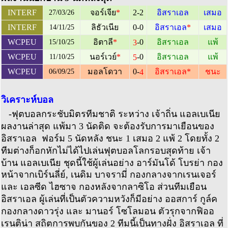
INTERF
จอร์เจีย
*
2-2
อิสราเอล
เสมอ
27/03/26
INTERF
ลิธัวเนีย
0-0
อิสราเอล
*
เสมอ
14/11/25
-0
WCPEU
อิตาลี
*
อิสราเอล
แพ้
3
15/10/25
-0
WCPEU
นอร์เวย์
*
อิสราเอล
แพ้
5
11/10/25
0-
WCPEU
มอลโดวา
อิสราเอล
*
ชนะ
4
06/09/25
วิเคราะห์บอล
-ฟุตบอลกระชับมิตรทีมชาติ ระหว่าง เจ้าถิ่น แอลเบเนีย
ผลงานล่าสุด แพ้มา 3 นัดติด จะต้องรับการมาเยือนของ
อิสราเอล ฟอร์ม 5 นัดหลัง ชนะ 1 เสมอ 2 แพ้ 2 โดยทั้ง 2
ทีมต่างก็อกหักไม่ได้ไปเล่นฟุตบอลโลกรอบสุดท้าย เจ้า
บ้าน แอลเบเนีย ชุดนี้ใช้ผู้เล่นอย่าง อาร์มันโด้ โบรย่า กอง
หน้าจากเบิร์นลี่ย์, เนดิม บาจรามี่ กองกลางจากเรนเจอร์
และ เอลซีด ไฮซาจ กองหลังจากลาซิโอ ส่วนทีมเยือน
อิสราเอล ผู้เล่นที่เป็นตัวความหวังก็มีอย่าง ออสการ์ กูล์ค
กองกลางดาวรุ่ง และ มานอร์ โซโลมอน ตัวรุกจากฟิออ
เรนติน่า สถิตการพบกันของ 2 ทีมนี้เป็นทางฝั่ง อิสราเอล ที่