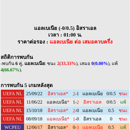
แอลเบเนีย (-0/0.5) อิสราเอล
เวลา : 01:00 น.
ราคาต่อรอง :
แอลเบเนีย ต่อ เสมอควบครึ่ง
สถิติการพบกัน
-พบกัน
6
คู่,
แอลเบเนีย
: ชนะ
2
(
33.33%
), เสมอ
0
(
0.00%
), แพ้
4
(
66.67%
).
การพบกัน 5 เกมหลังสุด
-1
UEFA NL
25/09/22
อิสราเอล
*
แอลเบเนีย
0/0.5
ชนะ
2
1-
UEFA NL
11/06/22
แอลเบเนีย
*
อิสราเอล
0/0.5
แพ้
2
-0
UEFA NL
15/10/18
อิสราเอล
*
แอลเบเนีย
0.5
ชนะ
2
-0
UEFA NL
08/09/18
แอลเบเนีย
*
อิสราเอล
0
ชนะ
1
0-
WCPEU
12/06/17
อิสราเอล
*
แอลเบเนีย
0.5
แพ้
3