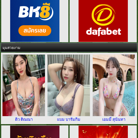
มุมสวยงาม
ดิว ติณณา
แบม บารัมกิม
เอมมี่ สุนันทา