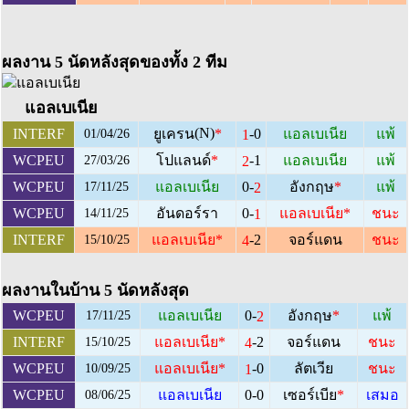
ผลงาน 5 นัดหลังสุดของทั้ง 2 ทีม
แอลเบเนีย
(N)
-0
INTERF
ยูเครน
*
แอลเบเนีย
แพ้
1
01/04/26
-1
WCPEU
โปแลนด์
*
แอลเบเนีย
แพ้
2
27/03/26
0-
WCPEU
แอลเบเนีย
อังกฤษ
*
แพ้
2
17/11/25
0-
WCPEU
อันดอร์รา
แอลเบเนีย
*
ชนะ
1
14/11/25
-2
INTERF
แอลเบเนีย
*
จอร์แดน
ชนะ
4
15/10/25
ผลงานในบ้าน 5 นัดหลังสุด
0-
WCPEU
แอลเบเนีย
อังกฤษ
*
แพ้
2
17/11/25
-2
INTERF
แอลเบเนีย
*
จอร์แดน
ชนะ
4
15/10/25
-0
WCPEU
แอลเบเนีย
*
ลัตเวีย
ชนะ
1
10/09/25
WCPEU
แอลเบเนีย
0-0
เซอร์เบีย
*
เสมอ
08/06/25