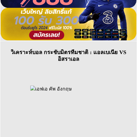
วิเคราะห์บอล กระชับมิตรทีมชาติ : แอลเบเนีย VS
อิสราเอล