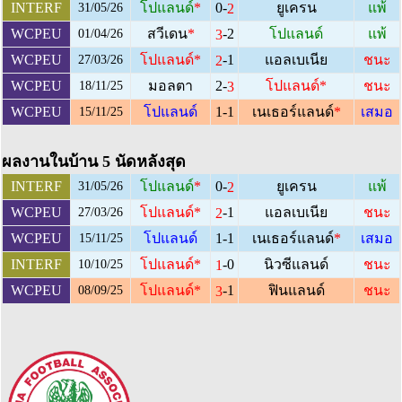
0-
INTERF
โปแลนด์
*
ยูเครน
แพ้
2
31/05/26
-2
WCPEU
สวีเดน
*
โปแลนด์
แพ้
3
01/04/26
-1
WCPEU
โปแลนด์
*
แอลเบเนีย
ชนะ
2
27/03/26
2-
WCPEU
มอลตา
โปแลนด์
*
ชนะ
3
18/11/25
WCPEU
โปแลนด์
1-1
เนเธอร์แลนด์
*
เสมอ
15/11/25
ผลงานในบ้าน 5 นัดหลังสุด
0-
INTERF
โปแลนด์
*
ยูเครน
แพ้
2
31/05/26
-1
WCPEU
โปแลนด์
*
แอลเบเนีย
ชนะ
2
27/03/26
WCPEU
โปแลนด์
1-1
เนเธอร์แลนด์
*
เสมอ
15/11/25
-0
INTERF
โปแลนด์
*
นิวซีแลนด์
ชนะ
1
10/10/25
-1
WCPEU
โปแลนด์
*
ฟินแลนด์
ชนะ
3
08/09/25