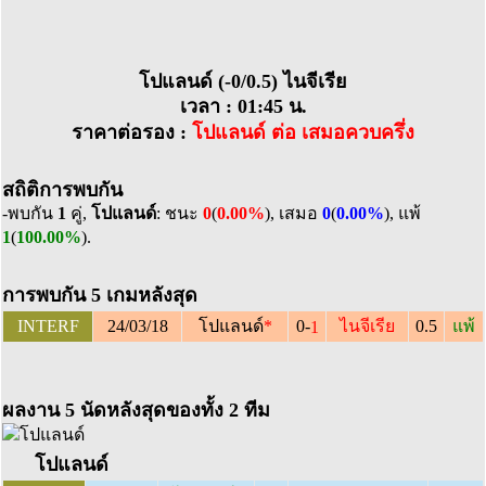
โปแลนด์ (-0/0.5) ไนจีเรีย
เวลา : 01:45 น.
ราคาต่อรอง :
โปแลนด์ ต่อ เสมอควบครึ่ง
สถิติการพบกัน
-พบกัน
1
คู่,
โปแลนด์
: ชนะ
0
(
0.00%
), เสมอ
0
(
0.00%
), แพ้
1
(
100.00%
).
การพบกัน 5 เกมหลังสุด
0-
INTERF
24/03/18
โปแลนด์
*
ไนจีเรีย
0.5
แพ้
1
ผลงาน 5 นัดหลังสุดของทั้ง 2 ทีม
โปแลนด์