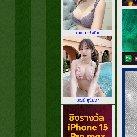
แบม บารัมกิม
เอมมี่ สุนันทา