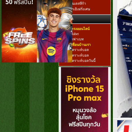
-
บุนเดสลีก้า
-
ลีกเอิงฝรั่งเศษ
Text Link
เว็บตรงออนไลน์
-
dafabet
-
ดาฟาเบท
เว็บเพื่อนบ้านเรา
-
วิเคราะห์บอล
-
วิเคราะห์บอล
-
วิเคราะห์บอลวันนี้