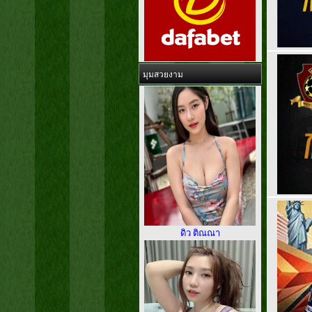
มุมสวยงาม
ดิว ติณณา