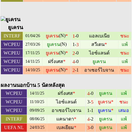
ยูเครน
(N)
-0
INTERF
ยูเครน
*
แอลเบเนีย
ชนะ
1
01/04/26
(N)
1-
WCPEU
ยูเครน
สวีเดน
*
แพ้
3
27/03/26
(N)
-0
WCPEU
ยูเครน
*
ไอซ์แลนด์
ชนะ
2
17/11/25
-0
WCPEU
ฝรั่งเศส
*
ยูเครน
แพ้
4
14/11/25
(N)
-1
WCPEU
ยูเครน
*
อาเซอร์ไบจาน
ชนะ
2
14/10/25
ผลงานนอกบ้าน 5 นัดหลังสุด
-0
WCPEU
ฝรั่งเศส
*
ยูเครน
แพ้
4
14/11/25
3-
WCPEU
ไอซ์แลนด์
ยูเครน
*
ชนะ
5
11/10/25
WCPEU
อาเซอร์ไบจาน
1-1
ยูเครน
*
เสมอ
09/09/25
-2
INTERF
แคนาดา
*
ยูเครน
แพ้
4
08/06/25
-0
UEFA NL
เบลเยียม
*
ยูเครน
แพ้
3
24/03/25