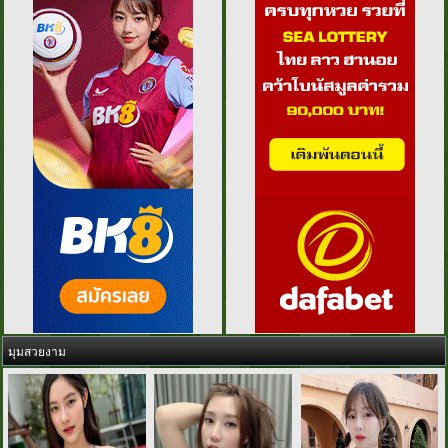
มุมสวยงาม