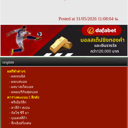
Posted at 31/05/2026 11:08:04 น.
เมนูย่อย
ผลกีฬาต่างๆ
-
ผลเทนนิส
-
ผลเบสบอล
-
ผลบาสเก็ตบอล
-
ผลอเมริกันฟุตบอล
ตารางคะแนน 5 ลีกดัง
-
พรีเมียร์ลีก
-
ลาลีก้า สเปน
-
กัลโช่ ซีรี่ อา
-
บุนเดสลีก้า
-
ลีกเอิงฝรั่งเศษ