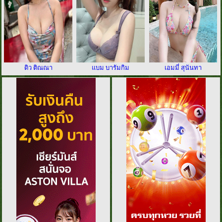
ดิว ติณณา
แบม บารัมกิม
เอมมี่ สุนันทา