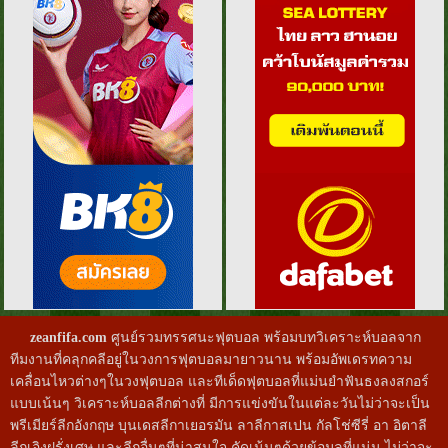
zeanfifa.com
ศูนย์รวมทรรศนะฟุตบอล พร้อมบทวิเคราะห์บอลจาก
ทีมงานที่คลุกคลีอยู่ในวงการฟุตบอลมายาวนาน พร้อมอัพเดรทความ
เคลื่อนไหวต่างๆในวงฟุตบอล และทีเด็ดฟุตบอลที่แม่นยำฟันธงลงสกอร์
แบบเน้นๆ วิเคราะห์บอลลีกต่างที่ มีการแข่งขันในแต่ละวันไม่ว่าจะเป็น
พรีเมียร์ลีกอังกฤษ บุนเดสลีกาเยอรมัน ลาลีกาสเปน กัลโช่ซีรี่ อา อิตาลี
ลีกเอิงฝรั่งเศษ และลีกอื่นๆที่น่าสนใจ คัดเน้นๆด้วยข้อมูลที่แน่น ไม่ว่าจะ