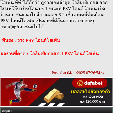
โฮเฟ่น ที่ทำได้ดีกว่า ดูจากเกมล่าสุด โอลิมเปียกอส ออก
ไปแพ้ให้บาร์เซโลน่า 6-1 ขณะที่ PSV ไอนด์โฮเฟ่น เปิด
บ้านเอาชนะ นาโปลี ขาดลอย 6-2 เชื่อว่านัดนี้ทีมเยือน
PSV ไอนด์โฮเฟ่น เป็นฝ่ายที่มีลุ้นมากกว่า น่าจะบุ
กมาเ[upfเอาชนะไปได้
ฟันธง : วาง PSV ไอนด์โฮเฟ่น
ผลงานที่คาด : โอลิมเปียกอส 0-1 PSV ไอนด์โฮเฟ่น
Posted at 04/11/2025 07:26:54 น.
เมนูย่อย