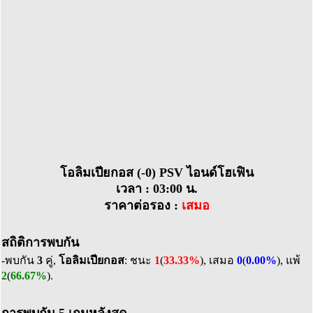
โอลิมเปียกอส (-0) PSV ไอนด์โฮเฟิน
เวลา : 03:00 น.
ราคาต่อรอง :
เสมอ
สถิติการพบกัน
-พบกัน
3
คู่,
โอลิมเปียกอส
: ชนะ
1
(
33.33%
), เสมอ
0
(
0.00%
), แพ้
2
(
66.67%
).