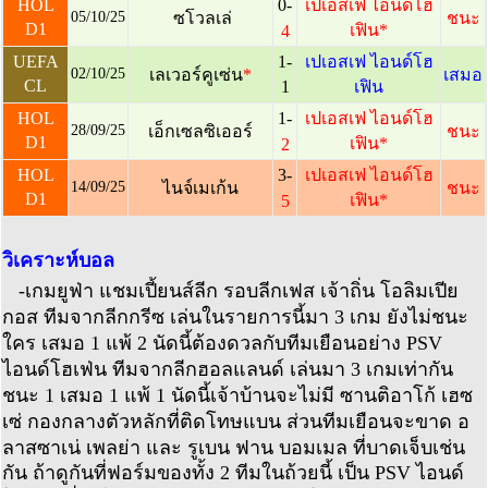
HOL
0-
เปเอสเฟ ไอนด์โฮ
05/10/25
ซโวลเล่
ชนะ
D1
เฟิน
*
4
UEFA
1-
เปเอสเฟ ไอนด์โฮ
02/10/25
เลเวอร์คูเซ่น
*
เสมอ
CL
1
เฟิน
HOL
1-
เปเอสเฟ ไอนด์โฮ
28/09/25
เอ็กเซลซิเออร์
ชนะ
D1
เฟิน
*
2
HOL
3-
เปเอสเฟ ไอนด์โฮ
14/09/25
ไนจ์เมเก้น
ชนะ
D1
เฟิน
*
5
วิเคราะห์บอล
-เกมยูฟ่า แชมเปี้ยนส์ลีก รอบลีกเฟส เจ้าถิ่น โอลิมเปีย
กอส ทีมจากลีกกรีซ เล่นในรายการนี้มา 3 เกม ยังไม่ชนะ
ใคร เสมอ 1 แพ้ 2 นัดนี้ต้องดวลกับทีมเยือนอย่าง PSV
ไอนด์โฮเฟ่น ทีมจากลีกฮอลแลนด์ เล่นมา 3 เกมเท่ากัน
ชนะ 1 เสมอ 1 แพ้ 1 นัดนี้เจ้าบ้านจะไม่มี ซานติอาโก้ เฮซ
เซ่ กองกลางตัวหลักที่ติดโทษแบน ส่วนทีมเยือนจะขาด อ
ลาสซาเน่ เพลย่า และ รูเบน ฟาน บอมเมล ที่บาดเจ็บเช่น
กัน ถ้าดูกันที่ฟอร์มของทั้ง 2 ทีมในถ้วยนี้ เป็น PSV ไอนด์