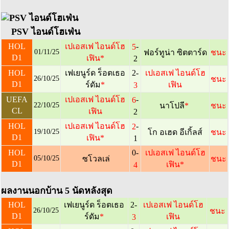
PSV ไอนด์โฮเฟ่น
-
HOL
เปเอสเฟ ไอนด์โฮ
5
01/11/25
ฟอร์ทูน่า ซิตตาร์ด
ชนะ
D1
เฟิน
*
2
HOL
เฟเยนูร์ด ร็อตเธอ
2-
เปเอสเฟ ไอนด์โฮ
26/10/25
ชนะ
D1
ร์ดัม
*
เฟิน
3
-
UEFA
เปเอสเฟ ไอนด์โฮ
6
22/10/25
นาโปลี
*
ชนะ
CL
เฟิน
2
-
HOL
เปเอสเฟ ไอนด์โฮ
2
19/10/25
โก อเฮด อีเกิ้ลส์
ชนะ
D1
เฟิน
*
1
HOL
0-
เปเอสเฟ ไอนด์โฮ
05/10/25
ซโวลเล่
ชนะ
D1
เฟิน
*
4
ผลงานนอกบ้าน 5 นัดหลังสุด
HOL
เฟเยนูร์ด ร็อตเธอ
2-
เปเอสเฟ ไอนด์โฮ
26/10/25
ชนะ
D1
ร์ดัม
*
เฟิน
3