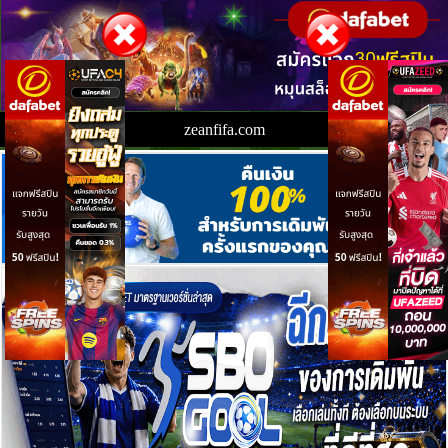
zeanfifa.com