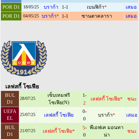
POR D1
บราก้า
1-1
เบนฟิก้า
*
เสมอ
18/05/25
POR D1
บราก้า
*
1-1
ซานตาคลารา
เสมอ
04/05/25
เลฟสกี้ โซเฟีย
BUL
เซ็บเทมฟริ
1-
28/07/25
เลฟสกี้ โซเฟีย
*
ชนะ
D1
(N)
โซเฟีย
2
UEFA
0-
25/07/25
เลฟสกี้ โซเฟีย
บราก้า
*
เสมอ
EL
0
-
BUL
พีเอฟเค มอนทา
5
21/07/25
เลฟสกี้ โซเฟีย
*
ชนะ
D1
น่า
0