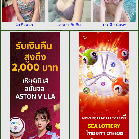
ดิว ติณณา
แบม บารัมกิม
เอมมี่ สุนันทา