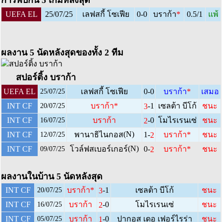
การพบกัน 5 เกมหลังสุด
UEFA EL
25/07/25
เลฟสกี้ โซเฟีย
0-0
บราก้า
*
0.5/1
แพ้
ผลงาน 5 นัดหลังสุดของทั้ง 2 ทีม
สปอร์ติ้ง บราก้า
UEFA EL
เลฟสกี้ โซเฟีย
0-0
บราก้า
*
เสมอ
25/07/25
-1
INT CF
บราก้า
*
เซลต้า บีโก้
ชนะ
3
20/07/25
-0
INT CF
บราก้า
โมไรเรนเซ่
ชนะ
2
16/07/25
(N)
1-
INT CF
พานาธิไนกอส
บราก้า
*
ชนะ
2
12/07/25
(N)
0-
INT CF
โวล์ฟสเบอร์เกอร์
บราก้า
*
ชนะ
2
09/07/25
ผลงานในบ้าน 5 นัดหลังสุด
-1
INT CF
บราก้า
*
เซลต้า บีโก้
ชนะ
3
20/07/25
-0
INT CF
บราก้า
โมไรเรนเซ่
ชนะ
2
16/07/25
-0
INT CF
บราก้า
ปากอส เดอ เฟอร์ไรร่า
ชนะ
1
05/07/25