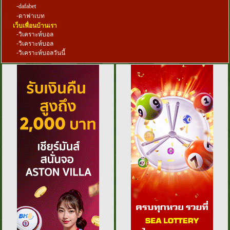
-
dafabet
-
ดาฟาเบท
เว็บเพื่อนบ้านเรา
-
วิเคราะห์บอล
-
วิเคราะห์บอล
-
วิเคราะห์บอลวันนี้