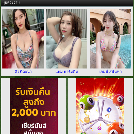
มุมสวยงาม
ดิว ติณณา
แบม บารัมกิม
เอมมี่ สุนันทา