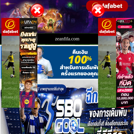
zeanfifa.com