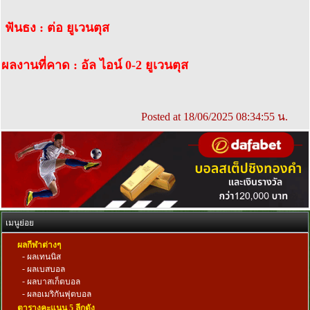
ฟันธง : ต่อ ยูเวนตุส
ผลงานที่คาด : อัล ไอน์ 0-2 ยูเวนตุส
Posted at 18/06/2025 08:34:55 น.
เมนูย่อย
ผลกีฬาต่างๆ
-
ผลเทนนิส
-
ผลเบสบอล
-
ผลบาสเก็ตบอล
-
ผลอเมริกันฟุตบอล
ตารางคะแนน 5 ลีกดัง