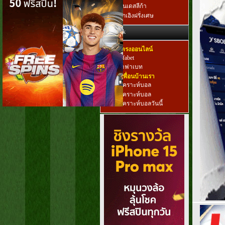
-
บุนเดสลีก้า
-
ลีกเอิงฝรั่งเศษ
Text Link
เว็บตรงออนไลน์
-
dafabet
-
ดาฟาเบท
เว็บเพื่อนบ้านเรา
-
วิเคราะห์บอล
-
วิเคราะห์บอล
-
วิเคราะห์บอลวันนี้