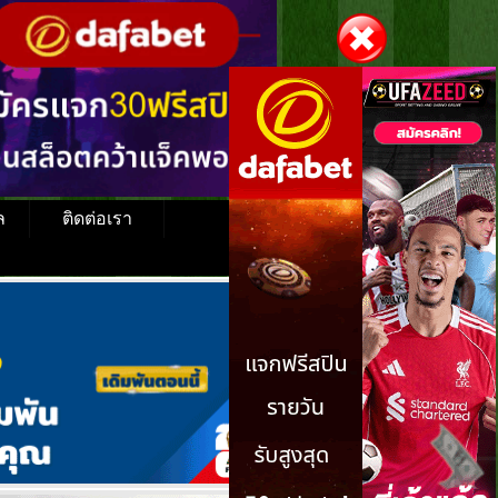
ล
ติดต่อเรา