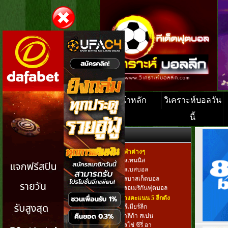
หน้าหลัก
วิเคราะห์บอลวัน
นี้
เมนูย่อย
ผลกีฬาต่างๆ
-
ผลเทนนิส
-
ผลเบสบอล
-
ผลบาสเก็ตบอล
-
ผลอเมริกันฟุตบอล
ตารางคะแนน 5 ลีกดัง
-
พรีเมียร์ลีก
-
ลาลีก้า สเปน
-
กัลโช่ ซีรี่ อา