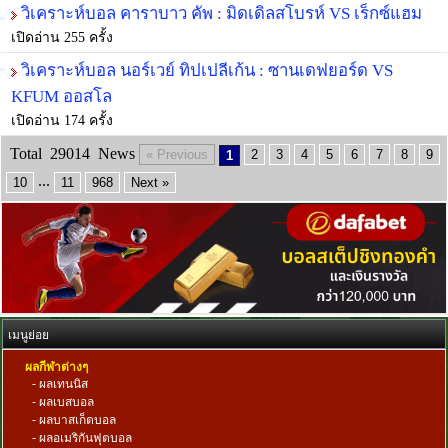
วิเคราะห์บอล คาราบาว คัพ : มิดเดิลสโบรห์ VS เร็กซ์แฮม
เปิดอ่าน 255 ครั้ง
วิเคราะห์บอล นอร์เวย์ ทิปเปลีเก้น : ซานเดฟยอร์ด VS
KFUM ออสโล
เปิดอ่าน 174 ครั้ง
Total 29014 News
« Previous
2
3
4
5
6
7
8
9
1
...
10
11
968
Next »
เมนูย่อย
ผลกีฬาต่างๆ
-
ผลเทนนิส
-
ผลเบสบอล
-
ผลบาสเก็ตบอล
-
ผลอเมริกันฟุตบอล