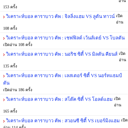
อ่าน
153 ครั้ง
วิเคราะห์บอล คาราบาว คัพ : จิลลิ่งแฮม VS ลูตัน ทาวน์
เปิด
อ่าน
108 ครั้ง
วิเคราะห์บอล คาราบาว คัพ : เชฟฟิลด์ เว้นส์เดย์ VS โบลตัน
เปิดอ่าน 108 ครั้ง
วิเคราะห์บอล คาราบาว คัพ : นอริช ซิตี้ VS มิลตัน คียนส์
เปิด
อ่าน
135 ครั้ง
วิเคราะห์บอล คาราบาว คัพ : เลสเตอร์ ซิตี้ VS นอร์ทแธมป์
ตัน
เปิดอ่าน 186 ครั้ง
วิเคราะห์บอล คาราบาว คัพ : สโต๊ค ซิตี้ VS โอลด์แฮม
เปิด
อ่าน
165 ครั้ง
วิเคราะห์บอล คาราบาว คัพ : สวอนซี ซิตี้ VS เบอร์มิงแฮม
เปิด
อ่าน 114 ครั้ง