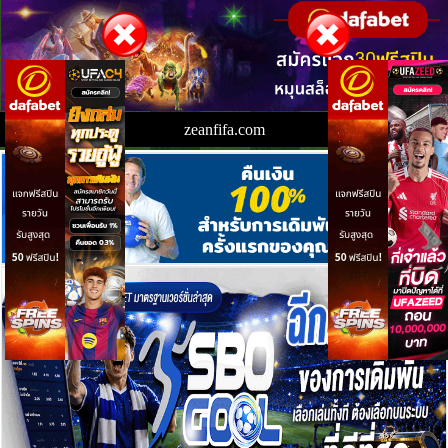
zeanfifa.com