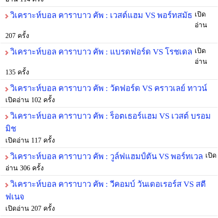
วิเคราะห์บอล คาราบาว คัพ : เวสต์แฮม VS พอร์ทสมัธ
เปิด
อ่าน
207 ครั้ง
วิเคราะห์บอล คาราบาว คัพ : แบรดฟอร์ด VS โรชเดล
เปิด
อ่าน
135 ครั้ง
วิเคราะห์บอล คาราบาว คัพ : วัดฟอร์ด VS คราวเลย์ ทาวน์
เปิดอ่าน 102 ครั้ง
วิเคราะห์บอล คาราบาว คัพ : ร็อตเธอร์แฮม VS เวสต์ บรอม
มิช
เปิดอ่าน 117 ครั้ง
วิเคราะห์บอล คาราบาว คัพ : วูล์ฟแฮมป์ตัน VS พอร์ทเวล
เปิด
อ่าน 306 ครั้ง
วิเคราะห์บอล คาราบาว คัพ : วีคอมบ์ วันเดอเรอร์ส VS สตี
ฟเนจ
เปิดอ่าน 207 ครั้ง