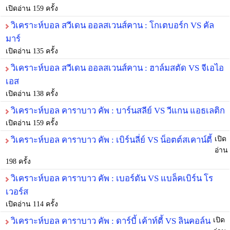
เปิดอ่าน 159 ครั้ง
วิเคราะห์บอล สวีเดน ออลสเวนส์คาน : โกเตบอร์ก VS คัล
มาร์
เปิดอ่าน 135 ครั้ง
วิเคราะห์บอล สวีเดน ออลสเวนส์คาน : ฮาล์มสตัด VS จีเอไอ
เอส
เปิดอ่าน 138 ครั้ง
วิเคราะห์บอล คาราบาว คัพ : บาร์นสลีย์ VS วีแกน แอธเลติก
เปิดอ่าน 159 ครั้ง
วิเคราะห์บอล คาราบาว คัพ : เบิร์นลี่ย์ VS น็อตต์สเคาน์ตี้
เปิด
อ่าน
198 ครั้ง
วิเคราะห์บอล คาราบาว คัพ : เบอร์ตัน VS แบล็คเบิร์น โร
เวอร์ส
เปิดอ่าน 114 ครั้ง
วิเคราะห์บอล คาราบาว คัพ : ดาร์บี้ เค้าท์ตี้ VS ลินคอล์น
เปิด