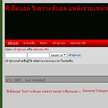
ทีเด็ดบอล วิเคราะห์บอล แหล่งรวมเหล่
หน้าแรก
ช่วยเหลือ
ค้นหา
เข้าสู่ระบบ
สมัครสมาชิก
กรุณา
เข้าสู่ระบบ
หรือ
สมัครสมาชิก
.
เข้าสู่ระบบด้วยชื่อผู้ใช้ รหัสผ่าน และระยะเวลาในเซสชั่น
ข่าว: SMF - Just Installed!
General Categor
ทีเด็ดบอล วิเคราะห์บอล แหล่งรวมเหล่าเซียนบอล
»