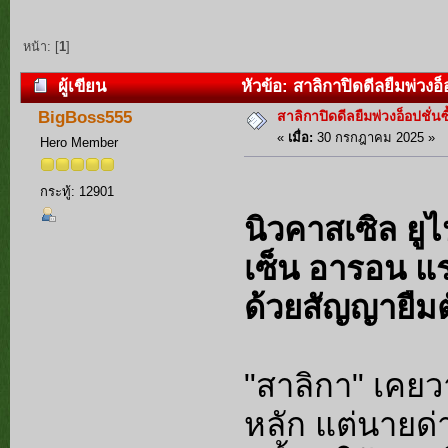
หน้า: [
1
]
ผู้เขียน
หัวข้อ: สาลิกาปิดดีลยืมพ่วงอ็
สาลิกาปิดดีลยืมพ่วงอ็อปชั่น
BigBoss555
«
เมื่อ:
30 กรกฎาคม 2025 »
Hero Member
กระทู้: 12901
นิวคาสเซิล ยู
เซ็น อารอน แร
ด้วยสัญญายืมต
"สาลิกา" เคยว
หลัก แต่นายด่