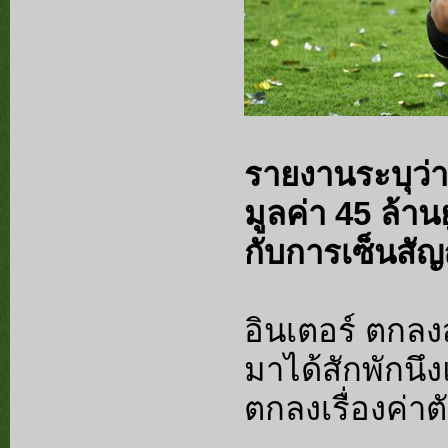
รายงานระบุว่า 
มูลค่า 45 ล้าน
กับการเซ็นสั
อินเตอร์ ตกลง
มาได้สักพักนึ
ตกลงเรื่องค่าต