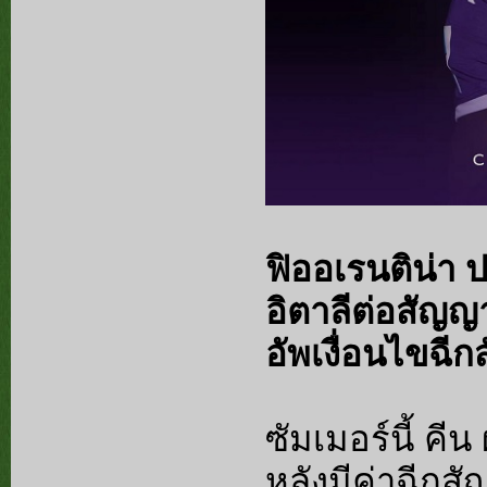
ฟิออเรนติน่า 
อิตาลีต่อสัญญ
อัพเงื่อนไขฉีก
ซัมเมอร์นี้ ค
หลังมีค่าฉีกสั