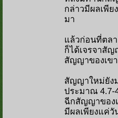
กล่าวมีผลเพียง
มา
แล้วก่อนที่ตล
ก็ได้เจรจาสัญ
สัญญาของเขาข
สัญญาใหม่ยังมา
ประมาณ 4.7-4.
ฉีกสัญญาของเขา
มีผลเพียงแค่ว