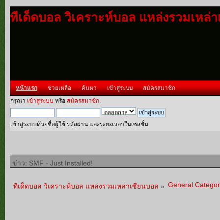
ทีเด็ดบอล วิเคราะห์บอล แหล่งรวมเหล่
หน้าแรก
ช่วยเหลือ
ค้นหา
เข้าสู่ระบบ
สมัครสมาชิก
กรุณา
เข้าสู่ระบบ
หรือ
สมัครสมาชิก
.
เข้าสู่ระบบด้วยชื่อผู้ใช้ รหัสผ่าน และระยะเวลาในเซสชั่น
ข่าว: SMF - Just Installed!
General Categor
ทีเด็ดบอล วิเคราะห์บอล แหล่งรวมเหล่าเซียนบอล
»