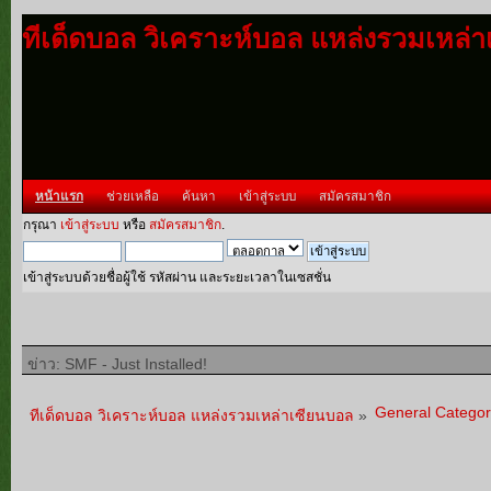
ทีเด็ดบอล วิเคราะห์บอล แหล่งรวมเหล่
หน้าแรก
ช่วยเหลือ
ค้นหา
เข้าสู่ระบบ
สมัครสมาชิก
กรุณา
เข้าสู่ระบบ
หรือ
สมัครสมาชิก
.
เข้าสู่ระบบด้วยชื่อผู้ใช้ รหัสผ่าน และระยะเวลาในเซสชั่น
ข่าว: SMF - Just Installed!
General Categor
ทีเด็ดบอล วิเคราะห์บอล แหล่งรวมเหล่าเซียนบอล
»