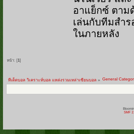
อาแย็กซ์ ตามด
เล่นกับทีมสำร
ในภายหลัง
หน้า: [
1
]
General Categor
ทีเด็ดบอล วิเคราะห์บอล แหล่งรวมเหล่าเซียนบอล
»
Bloomi
SMF 2.