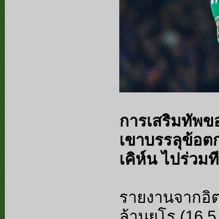
การเสริมทัพของ
เขาบรรลุข้อตก
เคิห์น ไปร่วมท
รายงานจากอิตา
ล้านยูโร (16.5