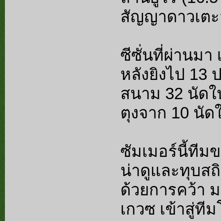
สัญญาดาวเตะวั
ซีซั่นที่ผ่านม
หลังยิงไป 13
สนาม 32 นัดใน
ตุงจาก 10 นัด
ซัมเมอร์นี้ทีม
น่าดูและทุบสถ
ด้วยการคว้า มา
เกวซ เข้าสู่ทีม