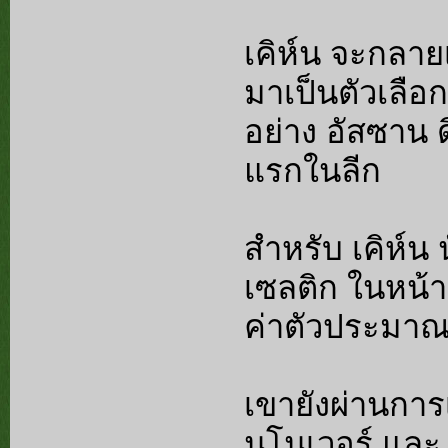
เคิห์น จะกลายเ
มาเป็นตัวเลือ
อย่าง อัสซาน ด
แรกในลีก
สำหรับ เคิห์น
เซลติก ในหน้
ค่าตัวประมาณ
เขายังผ่านการเ
นโนเวอร์ และ แ