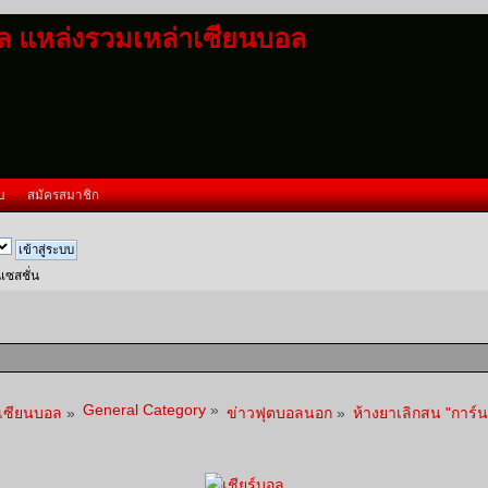
อล แหล่งรวมเหล่าเซียนบอล
บ
สมัครสมาชิก
นเซสชั่น
General Category
»
าเซียนบอล
»
ข่าวฟุตบอลนอก
»
ห้างยาเลิกสน "การ์น