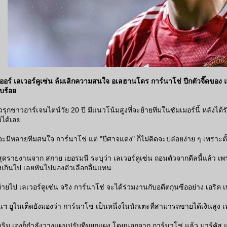
ออร์ เลเวอร์คูเซ่น ล้มเลิกความสนใจ อเลฮานโดร การ์นาโช่ ปีกตัวจี๊ดของ แม
ยบร้อย
รุกชาวอาร์เจนไตน์วัย 20 ปี มีแนวโน้มสูงที่จะย้ายทีมในซัมเมอร์นี้ หลังได้
่ได้เลย
จะมีหลายทีมสนใจ การ์นาโช่ แต่ "ปีศาจแดง" ก็ไม่คิดจะปล่อยง่าย ๆ เพราะตั้ง
สุดรายงานจาก สกาย เยอรมนี ระบุว่า เลเวอร์คูเซ่น ถอนตัวจากดีลนี้แล้ว เพร
เกินไป เลยหันไปมองตัวเลือกอื่นแทน
ย้ายไป เลเวอร์คูเซ่น จริง การ์นาโช่ จะได้ร่วมงานกับอดีตกุนซืออย่าง เอริค 
ฯ ยูไนเต็ดยังมองว่า การ์นาโช่ เป็นหนึ่งในนักเตะที่สามารถขายได้เงินสูง 
ริม เองก็กำลังวางแผนปรับทีมยกแผง โดยนอกจาก การ์นาโช่ แล้ว มาร์คัส