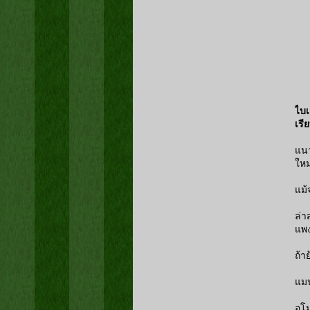
ไบเ
เรี
แนว
ใหม
แม้
ล่า
แพง
ถ้า
แมน
อโม