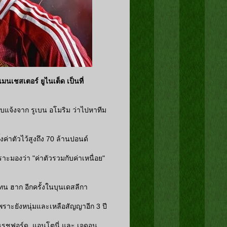
นเชสเตอร์ ยูไนเต็ด เป็นที่
รับแจ้งจาก รูเบน อโมริม ว่าไปหาทีม
ค่าตัวไว้สูงถึง 70 ล้านปอนด์
าะมองว่า "ค่าตัวรวมกับค่าเหนื่อย"
เทน ฮาก อีกครั้งในบุนเดสลีกา
เพราะยังหนุ่มและเหลือสัญญาอีก 3 ปี
 แรชฟอร์ด, แอนโตนี่ และ เจดอน