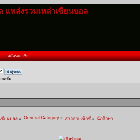
อล แหล่งรวมเหล่าเซียนบอล
บ
สมัครสมาชิก
นเซสชั่น
General Category
»
าเซียนบอล
»
สาวสวยเซ็กซี่
»
นักศึกษา