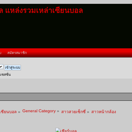
อล แหล่งรวมเหล่าเซียนบอล
บ
สมัครสมาชิก
นเซสชั่น
General Category
»
าเซียนบอล
»
สาวสวยเซ็กซี่
»
สาวหน้ากล้อง