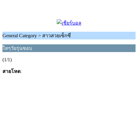
General Category > สาวสวยเซ็กซี่
ใสๆวัยรุ่นชอบ
(1/1)
สายโหด
: