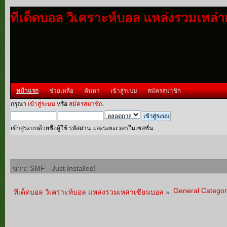
ทีเด็ดบอล วิเคราะห์บอล แหล่งรวมเหล่
หน้าแรก
ช่วยเหลือ
ค้นหา
เข้าสู่ระบบ
สมัครสมาชิก
กรุณา
เข้าสู่ระบบ
หรือ
สมัครสมาชิก
.
เข้าสู่ระบบด้วยชื่อผู้ใช้ รหัสผ่าน และระยะเวลาในเซสชั่น
ข่าว: SMF - Just Installed!
General Categor
ทีเด็ดบอล วิเคราะห์บอล แหล่งรวมเหล่าเซียนบอล
»