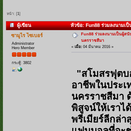
หน้า: [
1
]
ผู้เขียน
หัวข้อ: Fun88 ร่วมลงนามเป็น
Fun88 ร่วมลงนามเป็นผู้สนั
ซามูไร ไซเบอร์
นครราชสีมา
Administrator
«
เมื่อ:
04 มีนาคม 2016 »
Hero Member
กระทู้: 3802
"สโมสรฟุตบ
อาชีพในประเท
นครราชสีมา ด
พิสูจน์ให้เรา
พรีเมียร์ลีกล
แฟนบอลที่จะช่