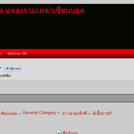
อล แหล่งรวมเหล่าเซียนบอล
บ
สมัครสมาชิก
นเซสชั่น
General Category
»
าเซียนบอล
»
สาวสวยเซ็กซี่
»
ผีเสื้อราตรี