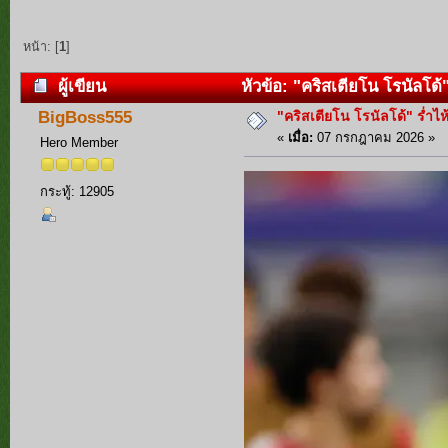
หน้า: [
1
]
ผู้เขียน
หัวข้อ: "คริสเตียโน โรนัลโด้
"คริสเตียโน โรนัลโด้" ร่ำไ
BigBoss555
«
เมื่อ:
07 กรกฎาคม 2026 »
Hero Member
กระทู้: 12905