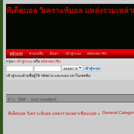
ทีเด็ดบอล วิเคราะห์บอล แหล่งรวมเหล่
หน้าแรก
ช่วยเหลือ
ค้นหา
เข้าสู่ระบบ
สมัครสมาชิก
กรุณา
เข้าสู่ระบบ
หรือ
สมัครสมาชิก
.
เข้าสู่ระบบด้วยชื่อผู้ใช้ รหัสผ่าน และระยะเวลาในเซสชั่น
ข่าว: SMF - Just Installed!
General Categor
ทีเด็ดบอล วิเคราะห์บอล แหล่งรวมเหล่าเซียนบอล
»