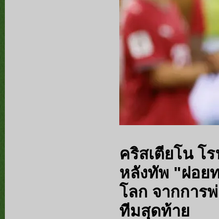
คริสเตียโน โรน
หลังทัพ "ฝอย
โลก จากการพ่
ทีมสุดท้าย