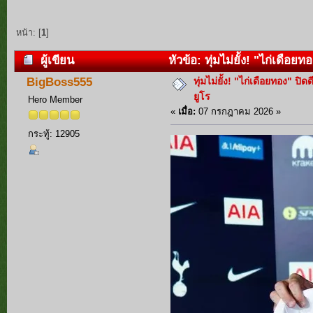
หน้า: [
1
]
ผู้เขียน
หัวข้อ: ทุ่มไม่ยั้ง! "ไก่เดือย
ทุ่มไม่ยั้ง! "ไก่เดือยทอง" ปิ
BigBoss555
ยูโร
Hero Member
«
เมื่อ:
07 กรกฎาคม 2026 »
กระทู้: 12905