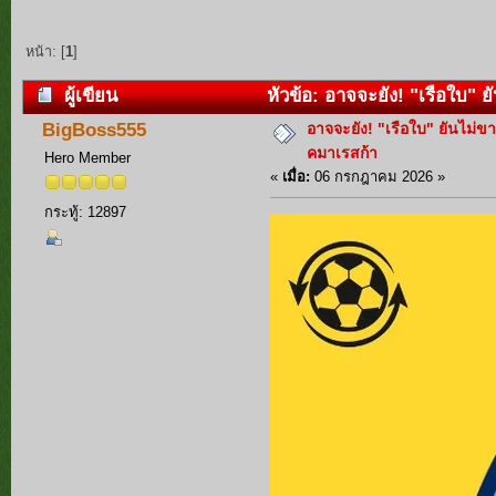
หน้า: [
1
]
ผู้เขียน
หัวข้อ: อาจจะยัง! "เรือใบ" ย
อาจจะยัง! "เรือใบ" ยันไม่ข
BigBoss555
คมาเรสก้า
Hero Member
«
เมื่อ:
06 กรกฎาคม 2026 »
กระทู้: 12897