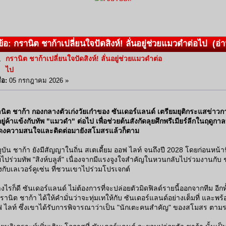
้อ: กรานิต ชาก้าเปลี่ยนใจปัดสิงห์! ลั่นอยู่ช่วยแมวดำต่อไป (อ่า
กรานิต ชาก้าเปลี่ยนใจปัดสิงห์! ลั่นอยู่ช่วยแมวดำต่อ
ไป
ื่อ:
05 กรกฎาคม 2026 »
นิต ชาก้า กองกลางตัวเก่งวัยเก๋าของ ซันเดอร์แลนด์ เตรียมยุติกระแสข่าวก
ยู่ค้าแข้งกับทัพ "แมวดำ" ต่อไป เพื่อช่วยต้นสังกัดลุยศึกพรีเมียร์ลีกในฤดูกาลท
ดงความสนใจและติดต่อมายังสโมสรแล้วก็ตาม
จุบัน ชาก้า ยังมีสัญญาในถิ่น สเตเดี้ยม ออฟ ไลท์ จนถึงปี 2028 โดยก่อนหน้า
ยไปร่วมทัพ "สิงห์บลูส์" เนื่องจากมีแรงจูงใจสำคัญในหวนกลับไปร่วมงานกับ 
งกับเลเวอร์คูเซ่น ที่ชวนเขาไปร่วมโปรเจกต์
างไรก็ดี ซันเดอร์แลนด์ ไม่ต้องการที่จะปล่อยตัวมิดฟิลด์รายนี้ออกจากทีม อี
 กรานิต ชาก้า ได้ให้คำมั่นว่าจะทุ่มเทให้กับ ซันเดอร์แลนด์อย่างเต็มที่ และพร้
 ไลท์ ซึ่งเขาได้รับการพิจารณาว่าเป็น "นักเตะคนสำคัญ" ของสโมสร ตาม