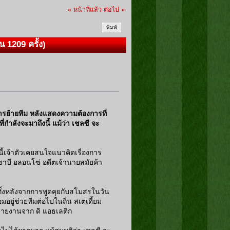
« หน้าที่แล้ว
ต่อไป »
พิมพ์
น 1209 ครั้ง)
ารย้ายทีม หลังแสดงความต้องการที่
ี่กำลังจะมาถึงนี้ แม้ว่า เชลซี จะ
นี้เจ้าตัวเคยสนใจแนวคิดเรื่องการ
ชาบี อลอนโซ่ อดีตเจ้านายสมัยค้า
กทั้งหลังจากการพูดคุยกับสโมสรในวัน
อมอยู่ช่วยทีมต่อไปในถิ่น สเตเดี้ยม
รายงานจาก ดิ แอธเลติก