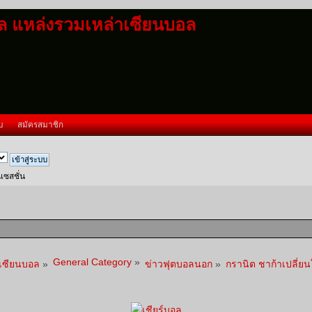
อล แหล่งรวมเหล่าเซียนบอล
บ
สมัครสมาชิก
นเซสชั่น
General Category
»
าเซียนบอล
»
ข่าวฟุตบอลนอก
»
กรานิต ชาก้าเปลี่ยนใ