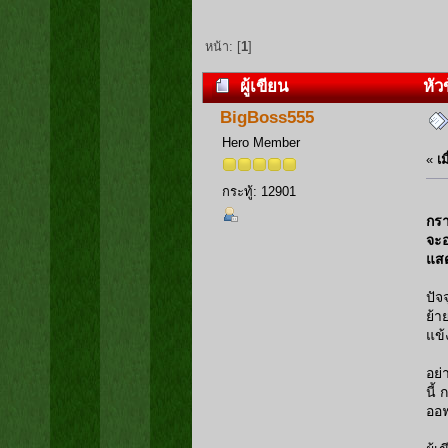
หน้า: [
1
]
ผู้เขียน
หัวข
BigBoss555
Hero Member
«
เม
กระทู้: 12901
กรา
จะอ
แส
ปัจ
ย้า
แข้
อย่
นี้
ออฟ