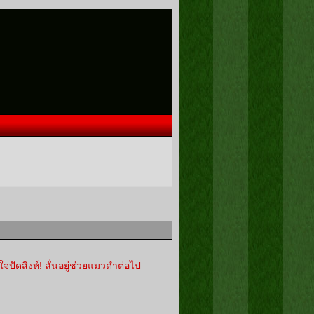
จปัดสิงห์! ลั่นอยู่ช่วยแมวดำต่อไป