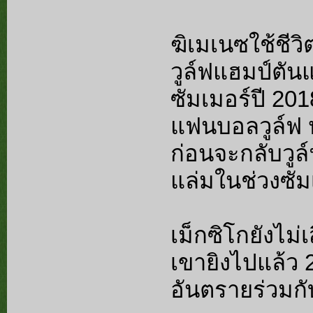
ฆิเมเนซใช้ชีว
วูล์ฟแฮมป์ตัน
ซัมเมอร์ปี 20
แฟนบอลวูล์ฟ ห
ก่อนจะกลับวูล์
แล่มในช่วงซัมเ
เม็กซิโกยังไม่
เขายิงไปแล้ว 2
อันตรายร่วมกั