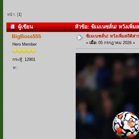
หน้า: [
1
]
ผู้เขียน
หัวข้อ: ฆิเมเนซลั่น! หวังเพิ่มส
ฆิเมเนซลั่น! หวังเพิ่มสถิติส่
BigBoss555
«
เมื่อ:
05 กรกฎาคม 2026 »
Hero Member
กระทู้: 12901