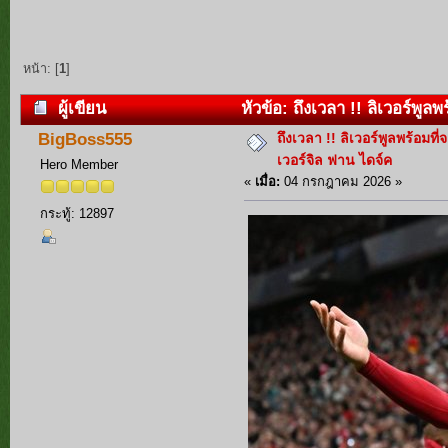
หน้า: [
1
]
ผู้เขียน
หัวข้อ: ถึงเวลา !! ลิเวอร์พูล
ถึงเวลา !! ลิเวอร์พูลพร้อมท
BigBoss555
เวอร์จิล ฟาน ไดจ์ค
Hero Member
«
เมื่อ:
04 กรกฎาคม 2026 »
กระทู้: 12897