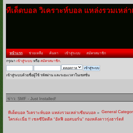
ทีเด็ดบอล วิเคราะห์บอล แหล่งรวมเหล่
หน้าแรก
ช่วยเหลือ
ค้นหา
เข้าสู่ระบบ
สมัครสมาชิก
กรุณา
เข้าสู่ระบบ
หรือ
สมัครสมาชิก
.
เข้าสู่ระบบด้วยชื่อผู้ใช้ รหัสผ่าน และระยะเวลาในเซสชั่น
ข่าว: SMF - Just Installed!
General Categor
ทีเด็ดบอล วิเคราะห์บอล แหล่งรวมเหล่าเซียนบอล
»
ใครล่ะเนี่ย !! เชลซีปิดดีล “อัลฟี ออสบอร์น” กองหลังดาวรุ่งฮาร์ตส์