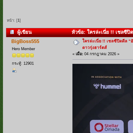
หน้า: [
1
]
ผู้เขียน
หัวข้อ: ใครล่ะเนี่ย !! เชลซีป
ใครล่ะเนี่ย !! เชลซีปิดดีล 
BigBoss555
ดาวรุ่งฮาร์ตส์
Hero Member
«
เมื่อ:
04 กรกฎาคม 2026 »
กระทู้: 12901