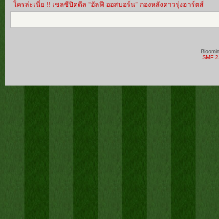
ใครล่ะเนี่ย !! เชลซีปิดดีล “อัลฟี ออสบอร์น” กองหลังดาวรุ่งฮาร์ตส์
Bloomi
SMF 2.