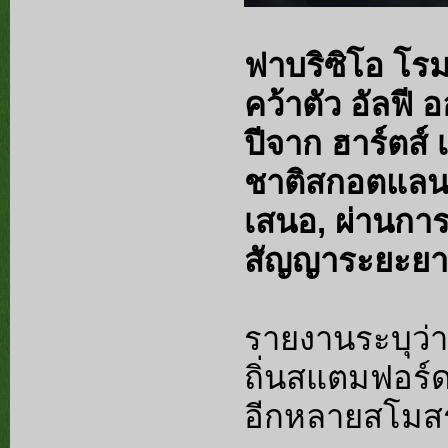
ฟาบริซิโอ โรม
คว้าตัว อัลฟี
ปีจาก ฮาร์ตส์ 
ชาติสกอตแลนด์
เสนอ, ผ่านกา
สัญญาระยะยาวก
รายงานระบุว่า
ถิ่นสแตมฟอร์
อีกหลายสโมสร