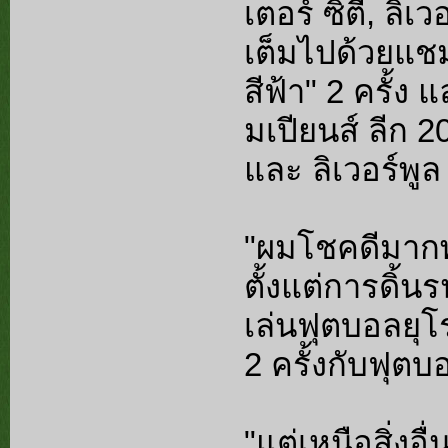
เตอร์ ซิตี้, ลิ
เต็มไปด้วยแชมป์
สีฟ้า" 2 ครั้ง
มเปียนส์ ลีก 20
และ ลิเวอร์พูล
"ผมโชคดีมากพอท
ตั้งแต่การดิ้
เล่นฟุตบอลยุ
2 ครั้งกับฟุตบอ
"แต่เหนือสิ่งอ