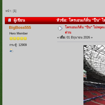
หน้า: [
1
]
ผู้เขียน
หัวข้อ: โครเอนเก้ลั่น "ปืน" ไ
โครเอนเก้ลั่น "ปืน" ไม่หยุด
BigBoss555
ด่วน
Hero Member
«
เมื่อ:
01 มิถุนายน 2026 »
กระทู้: 12909