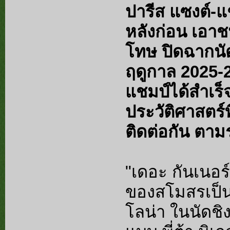
ปารีส แซงต์-
หลังก่อน เอาช
โทษ ปิดฉากนัด
ฤดูกาล 2025-26
แชมป์ได้สำเร็
ประวัติศาสตร์ท
ติดต่อกัน ตาม
"เดอะ กันเนอร์
ของสโมสรเป็นค
โลน่า ในนัดชิง