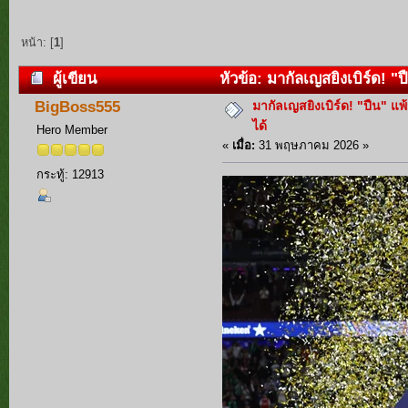
หน้า: [
1
]
ผู้เขียน
หัวข้อ: มากัลเญสยิงเบิร์ด! "
มากัลเญสยิงเบิร์ด! "ปืน" แ
BigBoss555
ได้
Hero Member
«
เมื่อ:
31 พฤษภาคม 2026 »
กระทู้: 12913