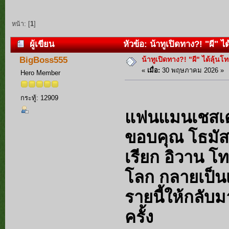
หน้า: [
1
]
ผู้เขียน
หัวข้อ: น้าทูเปิดทาง?! "ผี" ได
น้าทูเปิดทาง?! "ผี" ได้ลุ้นโท
BigBoss555
«
เมื่อ:
30 พฤษภาคม 2026 »
Hero Member
กระทู้: 12909
แฟนแมนเชสเตอ
ขอบคุณ โธมัส 
เรียก อิวาน โ
โลก กลายเป็นเ
รายนี้ให้กลับ
ครั้ง