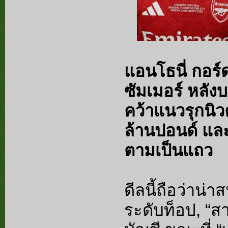
แอนโธนี่ กอร
ซัมเมอร์ หลัง
คว้าแนวรุกนิวค
ล้านปอนด์ และ
ตามเป็นแถว
ดีลนี้ถือว่าน่
ระดับท็อป, “สา