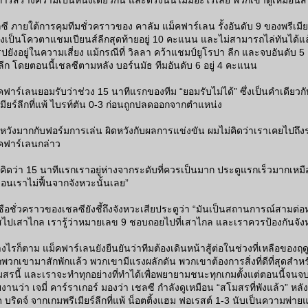
การสร้างความเป็นหนึ่งเดียวกัน และตรงนั้นไม่มีอะไรเลย พวกเขาดูเหมือนส
ซี ภายใต้การคุมทีมชั่วคราวของ คาลัม แม็คฟาร์เลน รั้งอันดับ 9 ของพรีเมีย
ึ่งเป็นโควตาแชมเปียนส์ลีกสุดท้ายอยู่ 10 คะแนน และไม่สามารถไล่ทันได้แล้
รปยังอยู่ในความเสี่ยง แม้กรณีที่ วิลลา คว้าแชมป์ยูโรปา ลีก และจบอันดับ 
ลีก โดยตอนนี้เชลซีตามหลัง บอร์นมัธ ทีมอันดับ 6 อยู่ 4 คะแนน
คฟาร์เลนยอมรับว่าช่วง 15 นาทีแรกของทีม “ยอมรับไม่ได้” ซึ่งเป็นคำเดียวกับท
เมียร์ลีกที่แพ้ ไบรท์ตัน 0-3 ก่อนถูกปลดออกจากตำแหน่ง
ดหวังมากกับฟอร์มการเล่น ผิดหวังกับผลการแข่งขัน ผมไม่คิดว่าเราเคยไปถึงระด
คฟาร์เลนกล่าว
คิดว่า 15 นาทีแรกเราอยู่ห่างจากระดับที่ควรเป็นมาก ประตูแรกเร็วมากเหมือ
ือนเราไม่ฟื้นจากจังหวะนั้นเลย”
ซือชั่วคราวของเชลซียังชี้ถึงจังหวะเสียประตูว่า “มันเป็นสถานการณ์สามต่อห
ไปเสาไกล เรารู้ว่าหมายเลข 9 ชอบถอยไปที่เสาไกล และเราควรป้องกันจังหวะน
างไรก็ตาม แม็คฟาร์เลนยังยืนยันว่าทีมต้องเดินหน้าสู้ต่อในช่วงที่เหลือของฤดู
จักพวกเขามาสักพักแล้ว พวกเขามีแรงผลักดัน พวกเขาต้องการสิ่งที่ดีที่สุดสำหรับ
สรนี้ และเราจะทำทุกอย่างที่ทำได้เพื่อพยายามชนะทุกเกมตั้งแต่ตอนนี้จนจ
งานว่า เจมี่ คาร์ราเกอร์ มองว่า เชลซี กำลังดูเหมือน “สโมสรที่พังแล้ว” 
ด บริดจ์ จากเกมพรีเมียร์ลีกที่แพ้ น็อตติ้งแฮม ฟอเรสต์ 1-3 นับเป็นความพ่าย