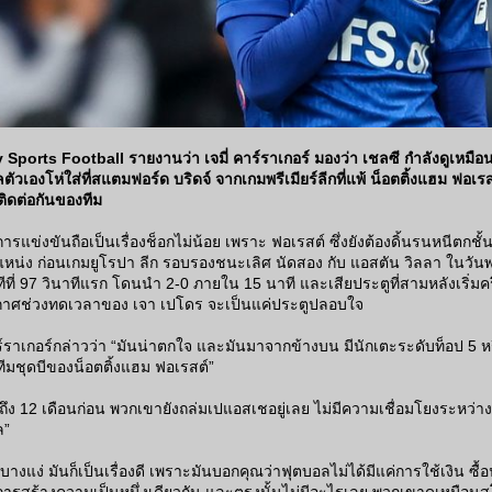
 Sports Football รายงานว่า เจมี่ คาร์ราเกอร์ มองว่า เชลซี กำลังดูเหมื
ตัวเองโห่ใส่ที่สแตมฟอร์ด บริดจ์ จากเกมพรีเมียร์ลีกที่แพ้ น็อตติ้งแฮม ฟอเ
ติดต่อกันของทีม
ารแข่งขันถือเป็นเรื่องช็อกไม่น้อย เพราะ ฟอเรสต์ ซึ่งยังต้องดิ้นรนหนีตกชั้น ส
หน่ง ก่อนเกมยูโรปา ลีก รอบรองชนะเลิศ นัดสอง กับ แอสตัน วิลลา ในวันพฤ
ีที่ 97 วินาทีแรก โดนนำ 2-0 ภายใน 15 นาที และเสียประตูที่สามหลังเริ่มครึ่
าศช่วงทดเวลาของ เจา เปโดร จะเป็นแค่ประตูปลอบใจ
์ราเกอร์กล่าวว่า “มันน่าตกใจ และมันมาจากข้างบน มีนักเตะระดับท็อป 5 ห
ทีมชุดบีของน็อตติ้งแฮม ฟอเรสต์”
่ถึง 12 เดือนก่อน พวกเขายังถล่มเปแอสเชอยู่เลย ไม่มีความเชื่อมโยงระหว่
ล”
บางแง่ มันก็เป็นเรื่องดี เพราะมันบอกคุณว่าฟุตบอลไม่ได้มีแค่การใช้เงิน ซื