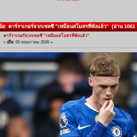
้อ: คาร์ราเกอร์จวกเชลซี "เหมือนสโมสรที่พังแล้ว" (อ่าน 1061 ค
คาร์ราเกอร์จวกเชลซี "เหมือนสโมสรที่พังแล้ว"
«
เมื่อ:
05 พฤษภาคม 2026 »