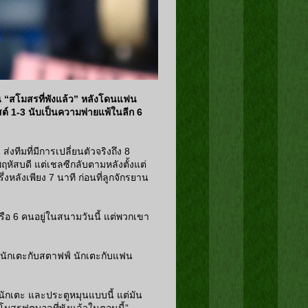
อน “สโมสรที่พังแล้ว” หลังโดนแฟน
รสต์ 1-3 นับเป็นความพ่ายแพ้ในลีก 6
่งทีมที่มีการเปลี่ยนตัวจริงถึง 8
หัสบดี แต่เชลซีกลับตามหลังตั้งแต่
งหลังเพียง 7 นาที ก่อนที่ลูกจักรยาน
รือ 6 คนอยู่ในสนามวันนี้ แต่พวกเขา
างนักเตะกับสตาฟฟ์ นักเตะกับแฟน
้อนักเตะ และประตูหมุนแบบนี้ แต่มัน