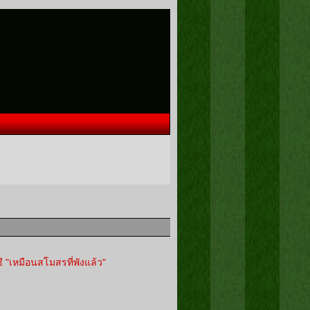
 "เหมือนสโมสรที่พังแล้ว"