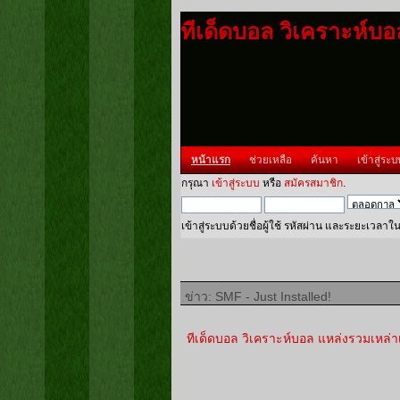
ทีเด็ดบอล วิเคราะห์บ
หน้าแรก
ช่วยเหลือ
ค้นหา
เข้าสู่ระบ
กรุณา
เข้าสู่ระบบ
หรือ
สมัครสมาชิก
.
เข้าสู่ระบบด้วยชื่อผู้ใช้ รหัสผ่าน และระยะเวลาใ
ข่าว: SMF - Just Installed!
ทีเด็ดบอล วิเคราะห์บอล แหล่งรวมเหล่