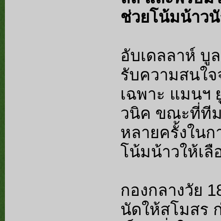
ช่วยโน้มน้าวน
อับเดลลาห์ บูลม
รับความสนใจจ
เฉพาะ แมนฯ ยู
วนิค ขณะที่ท
หลายครั้งในก
โน้มน้าวให้เล
กองกลางวัย 1
นัดให้สโมสร ก