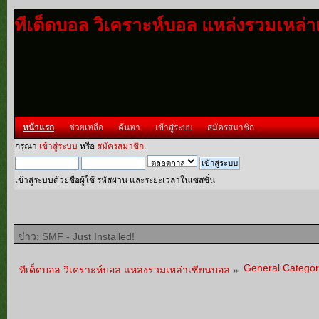
ทีเด็ดบอล วิเคราะห์บอล แหล่งรวมเหล่
หน้าแรก
ช่วยเหลือ
ค้นหา
เข้าสู่ระบบ
สมัครสมาชิก
กรุณา
เข้าสู่ระบบ
หรือ
สมัครสมาชิก
.
เข้าสู่ระบบด้วยชื่อผู้ใช้ รหัสผ่าน และระยะเวลาในเซสชั่น
ข่าว: SMF - Just Installed!
General Categor
ทีเด็ดบอล วิเคราะห์บอล แหล่งรวมเหล่าเซียนบอล
»