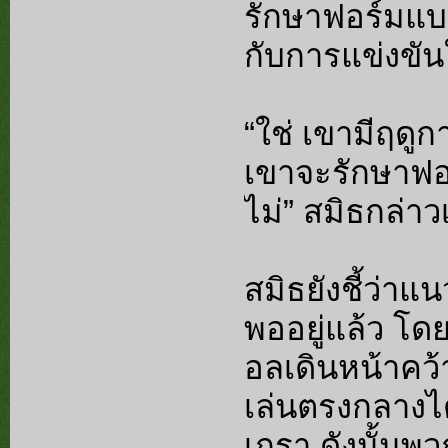
รักษาฟอร์มแบ
กับการแข่งขันใ
“ใช่ เขามีฤดูกา
เขาจะรักษาฟอร
ไม่” สมิธกล่าว
สมิธยังชี้ว่าแ
พออยู่แล้ว โด
อลเดินหน้าคว้
เล่นตรงกลางไ
เกรา ดังนั้นพ