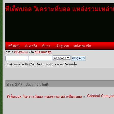
ทีเด็ดบอล วิเคราะห์บอล แหล่งรวมเหล่
หน้าแรก
ช่วยเหลือ
ค้นหา
เข้าสู่ระบบ
สมัครสมาชิก
กรุณา
เข้าสู่ระบบ
หรือ
สมัครสมาชิก
.
เข้าสู่ระบบด้วยชื่อผู้ใช้ รหัสผ่าน และระยะเวลาในเซสชั่น
ข่าว: SMF - Just Installed!
General Categor
ทีเด็ดบอล วิเคราะห์บอล แหล่งรวมเหล่าเซียนบอล
»