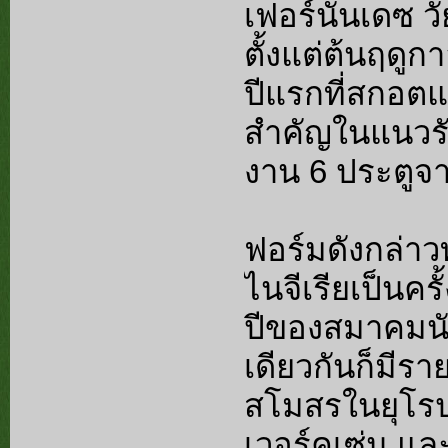
เฟอร์นันเดซ วัย
ตั้งแต่ต้นฤด
ปีแรกที่สกอตแ
สำคัญในแนวรั
งาน 6 ประตูจ
ฟอร์มดังกล่าว
ไนจีเรียเป็นคร
ปีของสมาคมน
เดียวกันก็มี
สโมสรในยุโรป 
เวอร์คูเซ่น แล